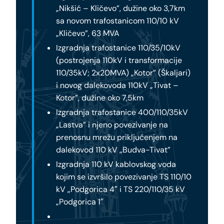
„Nikšić – Kličevo”, dužine oko 3,7km
sa novom trafostanicom 110/10 kV
„Kličevo”, 63 MVA
Izgradnja trafostanice 110/35/10kV
(postrojenja 110kV i transformacije
110/35kV; 2x20MVA) „Kotor” (Škaljari)
i novog dalekovoda 110kV „Tivat –
Kotor”, dužine oko 7,5km
Izgradnja trafostanice 400/110/35kV
„Lastva” i njeno povezivanje na
prenosnu mrežu priključenjem na
dalekovod 110 kV „Budva-Tivat”
Izgradnja 110 kV kablovskog voda
kojim se izvršilo povezivanje TS 110/10
kV „Podgorica 4″ i TS 220/110/35 kV
„Podgorica 1″