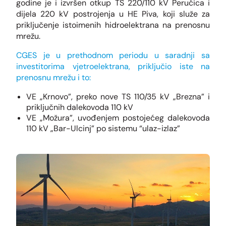
godine je i izvršen otkup TS 220/110 kV Perućica i
dijela 220 kV postrojenja u HE Piva, koji služe za
priključenje istoimenih hidroelektrana na prenosnu
mrežu.
CGES je u prethodnom periodu u saradnji sa
investitorima vjetroelektrana, priključio iste na
prenosnu mrežu i to:
VE „Krnovo”, preko nove TS 110/35 kV „Brezna” i
priključnih dalekovoda 110 kV
VE „Možura”, uvođenjem postojećeg dalekovoda
110 kV „Bar-Ulcinj” po sistemu “ulaz-izlaz”