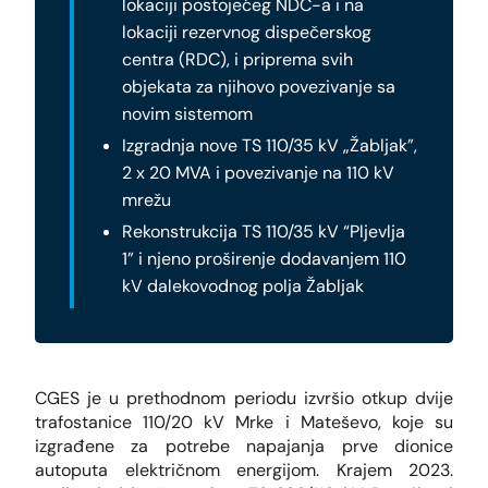
lokaciji postojećeg NDC-a i na
lokaciji rezervnog dispečerskog
centra (RDC), i priprema svih
objekata za njihovo povezivanje sa
novim sistemom
Izgradnja nove TS 110/35 kV „Žabljak”,
2 x 20 MVA i povezivanje na 110 kV
mrežu
Rekonstrukcija TS 110/35 kV “Pljevlja
1” i njeno proširenje dodavanjem 110
kV dalekovodnog polja Žabljak
CGES je u prethodnom periodu izvršio otkup dvije
trafostanice 110/20 kV Mrke i Mateševo, koje su
izgrađene za potrebe napajanja prve dionice
autoputa električnom energijom. Krajem 2023.