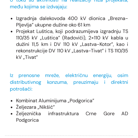
među kojima se izdvajaju:
Izgradnja dalekovoda 400 kV dionica „Brezna-
Pljevlja” ukupne dužine oko 61 km
Projekat Luštica, koji podrazumijeva izgradnju TS
110/35 kV „Luštica” (Radovići), 2×110 kV kabla u
dužini 11,5 km i DV 110 kV „Lastva-Kotor”, kao i
rekonstrukcije DV 110 kV „Lastva-Tivat” i TS 110/35
kV „Tivat”
Iz prenosne mreže, električnu energiju, osim
distributivnog konzuma, preuzimaju i direktni
potrošači:
Kombinat Aluminijuma „Podgorica”
Željezara „Nikšić”
Željeznička infrastruktura Crne Gore AD
Podgorica