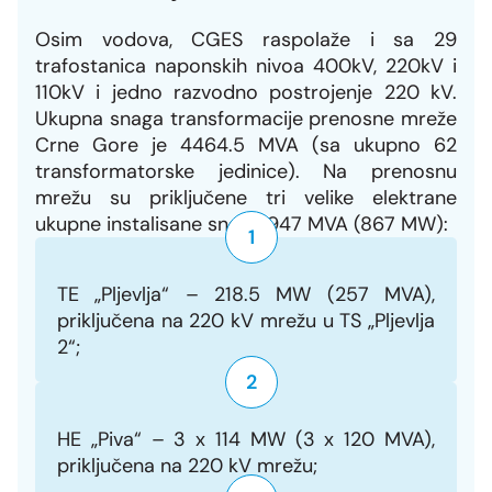
Grupa za rad SMM bloka
Organizaciona šema
Dalekovodna mreža
Vijesti i događaji
Osim vodova, CGES raspolaže i sa 29
Naše kompanije
Energetska zajednica
trafostanica naponskih nivoa 400kV, 220kV i
Objekti CGES-a
Skupština akcionara
Foto
110kV i jedno razvodno postrojenje 220 kV.
CGES i životna sredina
Med-TSO
Međunarodni propisi
Ukupna snaga transformacije prenosne mreže
Priključenje na prenosnu mrežu
Vlasnička struktura
Video
Crne Gore je 4464.5 MVA (sa ukupno 62
Zakoni
transformatorske jedinice). Na prenosnu
mrežu su priključene tri velike elektrane
Podzakonski akti
ukupne instalisane snage 947 MVA (867 MW):
1
Regulatorni okvir
TE „Pljevlja“ – 218.5 MW (257 MVA),
Interna akta CGES-a
priključena na 220 kV mrežu u TS „Pljevlja
2“;
Zaštita podataka o ličnosti
2
Slobodan pristup informacijama
HE „Piva“ – 3 x 114 MW (3 x 120 MVA),
priključena na 220 kV mrežu;
Razvoj sistema