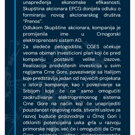
unapređenja ekonomske efikasnosti,
Skupština akcionara EPCG donijela odluku o
formiranju novog akcionarskog društva
“Prenos”.
Odlukom Skupštine akcionara, kompanija je
promijenila ime u Crnogorski
elektroprenosni sistem AD.
Za sledeće petogodište, CGES očekuje
veoma obiman investicioni plan koji će pred
kompaniju postaviti velike izazove.
Realizacija predviđenih investicija u svim
regijama Crne Gore, povezivanje sa Italijom
koje predstavlja jedan od najvećih projekata
u istoriji kompanije, kao i povezivanje sa
Srbijom koje će ne samo omogućiti
zaokruživanje elektroprenosnog sistema
Crne Gore na način koji će unaprijediti
pouzdanost njegovog rada, stvoriti uslove za
razvoj buduće proizvodnje u Crnoj Gori i
otkloniti potencijalna uska grla u razvoju
primorske regije, već će i omogućiti da Crna