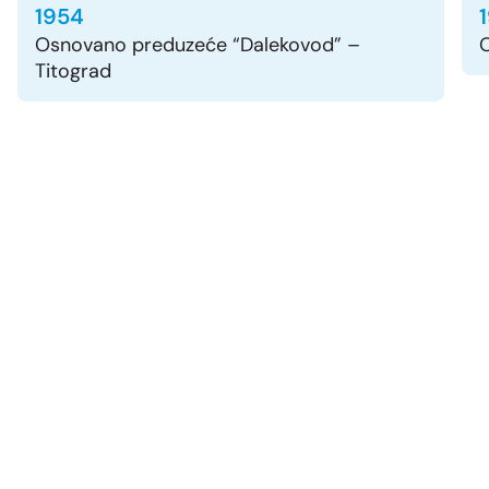
1954
Osnovano preduzeće “Dalekovod” –
O
Titograd