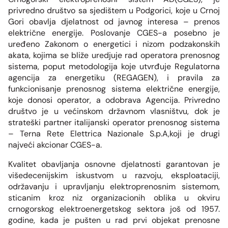
Grupa za rad SMM bloka
privredno društvo sa sjedištem u Podgorici, koje u Crnoj
Organizaciona šema
Dalekovodna mreža
Vijesti i događaji
Naše kompanije
Gori obavlja djelatnost od javnog interesa – prenos
Energetska zajednica
električne energije. Poslovanje CGES-a posebno je
Objekti CGES-a
Skupština akcionara
Foto
CGES i životna sredina
Med-TSO
uređeno Zakonom o energetici i nizom podzakonskih
Međunarodni propisi
akata, kojima se bliže uredjuje rad operatora prenosnog
Priključenje na prenosnu mrežu
Vlasnička struktura
Video
sistema, poput metodologija koje utvrđuje Regulatorna
Zakoni
agencija za energetiku (REGAGEN), i pravila za
funkcionisanje prenosnog sistema električne energije,
Podzakonski akti
koje donosi operator, a odobrava Agencija. Privredno
društvo je u većinskom državnom vlasništvu, dok je
Regulatorni okvir
strateški partner italijanski operator prenosnog sistema
– Terna Rete Elettrica Nazionale S.p.A,koji je drugi
Interna akta CGES-a
najveći akcionar CGES-a.
Kvalitet obavljanja osnovne djelatnosti garantovan je
Zaštita podataka o ličnosti
višedecenijskim iskustvom u razvoju, eksploataciji,
održavanju i upravljanju elektroprenosnim sistemom,
Slobodan pristup informacijama
sticanim kroz niz organizacionih oblika u okviru
crnogorskog elektroenergetskog sektora još od 1957.
Razvoj sistema
godine, kada je pušten u rad prvi objekat prenosne