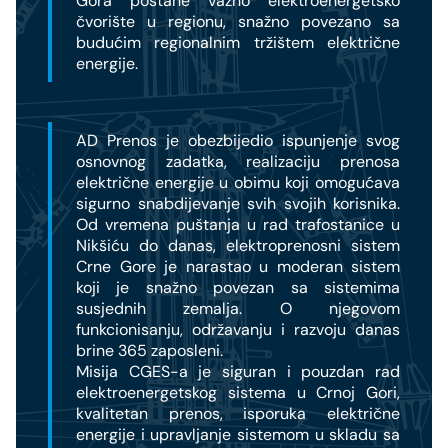
Gora postane važno elektroenergetsko
čvorište u regionu, snažno povezano sa
budućim regionalnim tržištem električne
energije.
AD Prenos je obezbijedio ispunjenje svog
osnovnog zadatka, realizaciju prenosa
električne energije u obimu koji omogućava
sigurno snabdijevanje svih svojih korisnika.
Od vremena puštanja u rad trafostanice u
Nikšiću do danas, elektroprenosni sistem
Crne Gore je narastao u moderan sistem
koji je snažno povezan sa sistemima
susjednih zemalja. O njegovom
funkcionisanju, održavanju i razvoju danas
brine 365 zaposleni.
Misija CGES-a je siguran i pouzdan rad
elektroenergetskog sistema u Crnoj Gori,
kvalitetan prenos, isporuka električne
energije i upravljanje sistemom u skladu sa