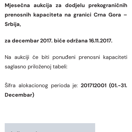
Grupa za rad SMM bloka
Mjesečna aukcija za dodjelu prekograničnih
Organizaciona šema
Dalekovodna mreža
Vijesti i događaji
Naše kompanije
Energetska zajednica
prenosnih kapaciteta na granici Crna Gora –
Objekti CGES-a
Skupština akcionara
Foto
Srbija,
CGES i životna sredina
Med-TSO
Međunarodni propisi
Priključenje na prenosnu mrežu
Vlasnička struktura
Video
za decembar 2017. biće održana 16.11.2017.
Zakoni
Podzakonski akti
Na aukciji će biti ponuđeni prenosni kapaciteti
saglasno priloženoj tabeli:
Regulatorni okvir
Interna akta CGES-a
Šifra alokacionog perioda je:
201712001 (01.-31.
Decembar)
Zaštita podataka o ličnosti
Slobodan pristup informacijama
Razvoj sistema