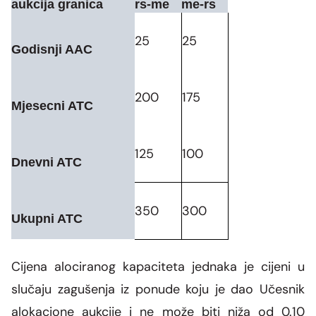
aukcija granica
rs-me
me-rs
25
25
Godisnji AAC
200
175
Mjesecni ATC
125
100
Dnevni ATC
350
300
Ukupni ATC
Cijena alociranog kapaciteta jednaka je cijeni u
slučaju zagušenja iz ponude koju je dao Učesnik
alokacione aukcije i ne može biti niža od 0.10