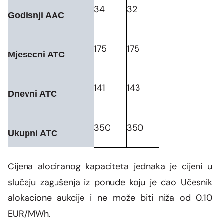
34
32
Godisnji AAC
175
175
Mjesecni ATC
141
143
Dnevni ATC
350
350
Ukupni ATC
Cijena alociranog kapaciteta jednaka je cijeni u
slučaju zagušenja iz ponude koju je dao Učesnik
alokacione aukcije i ne može biti niža od 0.10
EUR/MWh.