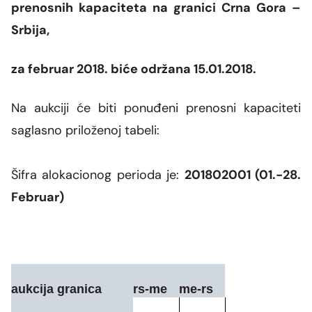
Grupa za rad SMM bloka
prenosnih kapaciteta na granici Crna Gora –
Organizaciona šema
Dalekovodna mreža
Vijesti i događaji
Naše kompanije
Srbija,
Energetska zajednica
Objekti CGES-a
Skupština akcionara
Foto
CGES i životna sredina
Med-TSO
Međunarodni propisi
za februar 2018. biće održana 15.01.2018.
Priključenje na prenosnu mrežu
Vlasnička struktura
Video
Zakoni
Na aukciji će biti ponuđeni prenosni kapaciteti
Podzakonski akti
saglasno priloženoj tabeli:
Regulatorni okvir
Šifra alokacionog perioda je:
201802001 (01.-28.
Interna akta CGES-a
Februar)
Zaštita podataka o ličnosti
Slobodan pristup informacijama
aukcija granica
rs-me
me-rs
Razvoj sistema