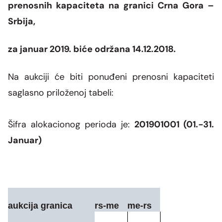
Grupa za rad SMM bloka
prenosnih kapaciteta na granici Crna Gora –
Organizaciona šema
Dalekovodna mreža
Vijesti i događaji
Naše kompanije
Srbija,
Energetska zajednica
Objekti CGES-a
Skupština akcionara
Foto
CGES i životna sredina
Med-TSO
Međunarodni propisi
za januar 2019. biće održana 14.12.2018.
Priključenje na prenosnu mrežu
Vlasnička struktura
Video
Zakoni
Na aukciji će biti ponuđeni prenosni kapaciteti
Podzakonski akti
saglasno priloženoj tabeli:
Regulatorni okvir
Šifra alokacionog perioda je:
201901001 (01.-31.
Interna akta CGES-a
Januar)
Zaštita podataka o ličnosti
Slobodan pristup informacijama
aukcija granica
rs-me
me-rs
Razvoj sistema