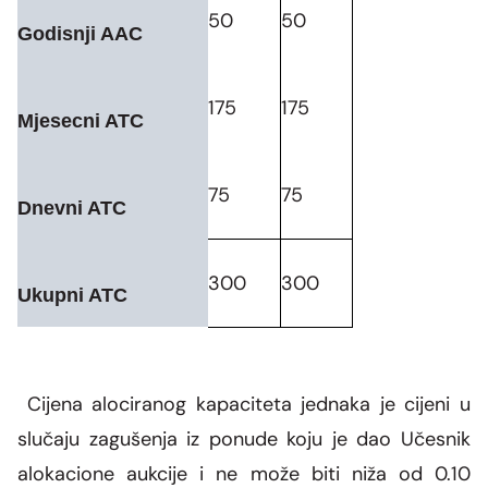
50
50
Godisnji AAC
175
175
Mjesecni ATC
75
75
Dnevni ATC
300
300
Ukupni ATC
Cijena alociranog kapaciteta jednaka je cijeni u
slučaju zagušenja iz ponude koju je dao Učesnik
alokacione aukcije i ne može biti niža od 0.10