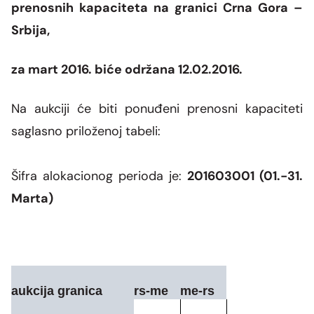
Grupa za rad SMM bloka
prenosnih kapaciteta na granici Crna Gora –
Organizaciona šema
Dalekovodna mreža
Vijesti i događaji
Naše kompanije
Srbija,
Energetska zajednica
Objekti CGES-a
Skupština akcionara
Foto
CGES i životna sredina
Med-TSO
Međunarodni propisi
za mart 2016. biće održana 12.02.2016.
Priključenje na prenosnu mrežu
Vlasnička struktura
Video
Zakoni
Na aukciji će biti ponuđeni prenosni kapaciteti
Podzakonski akti
saglasno priloženoj tabeli:
Regulatorni okvir
Šifra alokacionog perioda je:
201603001 (01.-31.
Interna akta CGES-a
Marta)
Zaštita podataka o ličnosti
Slobodan pristup informacijama
aukcija granica
rs-me
me-rs
Razvoj sistema