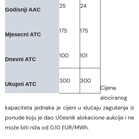
25
24
Godisnji AAC
175
175
Mjesecni ATC
100
101
Dnevni ATC
300
300
Ukupni ATC
Cijena
alociranog
kapaciteta jednaka je cijeni u slučaju zagušenja iz
ponude koju je dao Učesnik alokacione aukcije i ne
može biti niža od 0.10 EUR/MWh.