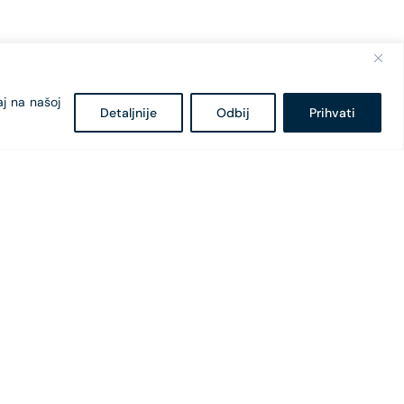
aj na našoj
Detaljnije
Odbij
Prihvati
Bulevar Svetog Petra Cetinjskog 18
81 000 Podgorica, Crna Gora
+382 20 407 - 682
+382 20 407 - 604
office@cges.me
pr@cges.me