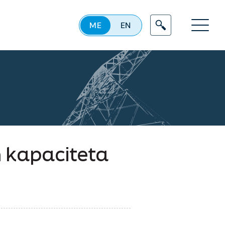
ME
EN
Menu
h kapaciteta