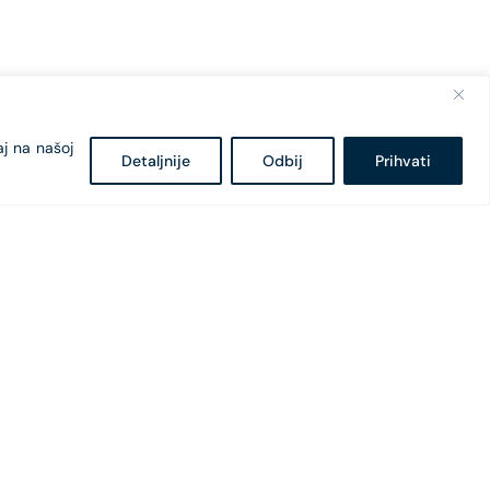
aj na našoj
Detaljnije
Odbij
Prihvati
Bulevar Svetog Petra Cetinjskog 18
81 000 Podgorica, Crna Gora
+382 20 407 - 682
+382 20 407 - 604
office@cges.me