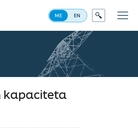
ME
EN
Menu
E
h kapaciteta