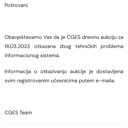
Grupa za rad SMM bloka
Poštovani,
Organizaciona šema
Dalekovodna mreža
Vijesti i događaji
Naše kompanije
Energetska zajednica
Objekti CGES-a
Skupština akcionara
Foto
CGES i životna sredina
Med-TSO
Međunarodni propisi
Priključenje na prenosnu mrežu
Vlasnička struktura
Video
Obavještavamo Vas da je CGES dnevnu aukciju za
Zakoni
16.03.2023 otkazana zbog tehničkih problema
Podzakonski akti
informacionog sistema.
Regulatorni okvir
Informacija o otkazivanju aukcije je dostavljena
svim registrovanim učesnicima putem e-maila.
Interna akta CGES-a
Zaštita podataka o ličnosti
Slobodan pristup informacijama
CGES Team
Razvoj sistema