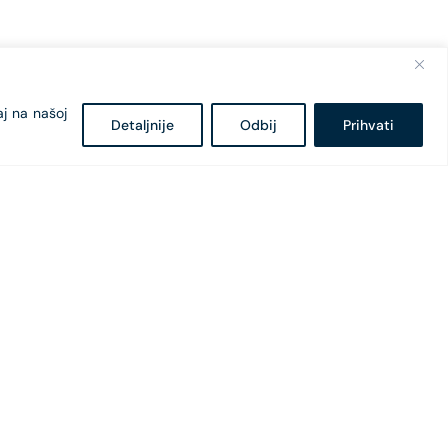
aj na našoj
Detaljnije
Odbij
Prihvati
Bulevar Svetog Petra Cetinjskog 18
81000 Podgorica, Montenegro
+382 20 407 - 682
+382 20 407 - 604
office@cges.me
pr@cges.me