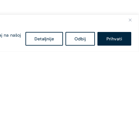
aj na našoj
Detaljnije
Odbij
Prihvati
Bulevar Svetog Petra Cetinjskog 18
81 000 Podgorica, Crna Gora
+382 20 407 - 682
+382 20 407 - 604
office@cges.me
pr@cges.me