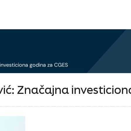
 investiciona godina za CGES
ić: Značajna investicio