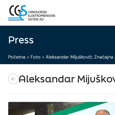
Press
Početna
>
Foto
>
Aleksandar Mijušković: Značajna
Aleksandar Mijuškov