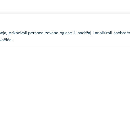
a, prikazivali personalizovane oglase ili sadržaj i analizirali saobrać
lačića.