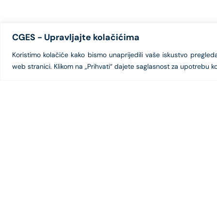
CGES - Upravljajte kolačićima
Koristimo kolačiće kako bismo unaprijedili vaše iskustvo pregledanj
web stranici. Klikom na „Prihvati“ dajete saglasnost za upotrebu ko