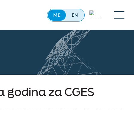
ME
EN
Menu
na godina za CGES