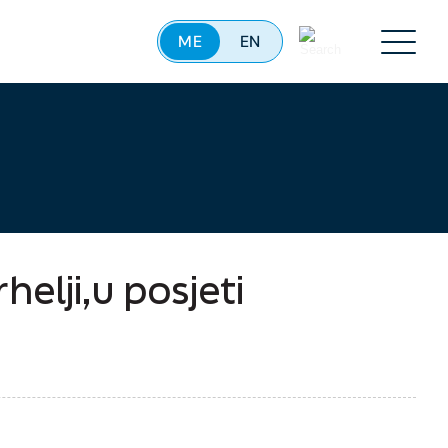
ME
EN
Menu
elji,u posjeti