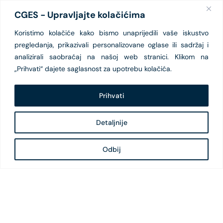
CGES - Upravljajte kolačićima
Koristimo kolačiće kako bismo unaprijedili vaše iskustvo
pregledanja, prikazivali personalizovane oglase ili sadržaj i
analizirali saobraćaj na našoj web stranici. Klikom na
„Prihvati“ dajete saglasnost za upotrebu kolačića.
Prihvati
Detaljnije
Odbij