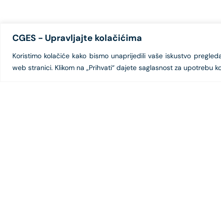
CGES - Upravljajte kolačićima
Koristimo kolačiće kako bismo unaprijedili vaše iskustvo pregledanj
web stranici. Klikom na „Prihvati“ dajete saglasnost za upotrebu ko