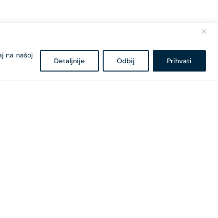
aj na našoj
Detaljnije
Odbij
Prihvati
Bulevar Svetog Petra Cetinjskog 18
81 000 Podgorica, Crna Gora
+382 20 407 - 682
+382 20 407 - 604
office@cges.me
pr@cges.me