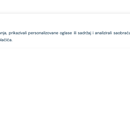
a, prikazivali personalizovane oglase ili sadržaj i analizirali saobrać
lačića.