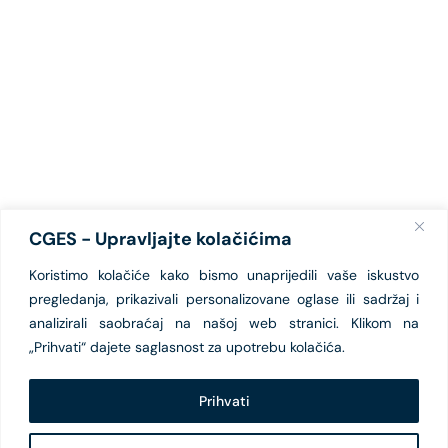
CGES - Upravljajte kolačićima
Koristimo kolačiće kako bismo unaprijedili vaše iskustvo
pregledanja, prikazivali personalizovane oglase ili sadržaj i
analizirali saobraćaj na našoj web stranici. Klikom na
„Prihvati“ dajete saglasnost za upotrebu kolačića.
Prihvati