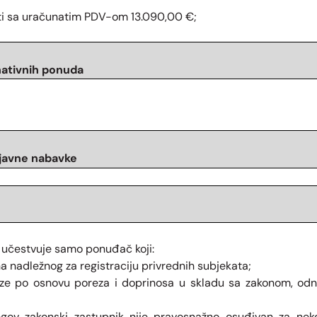
ti sa uračunatim PDV-om 13.090,00 €;
nativnih ponuda
 javne nabavke
učestvuje samo ponuđač koji:
na nadležnog za registraciju privrednih subjekata;
eze po osnovu poreza i doprinosa u skladu sa zakonom, odn
ov zakonski zastupnik nije pravosnažno osuđivan za neko