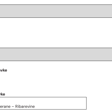
avke
vke
Berane – Ribarevine