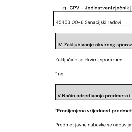
CPV – Jedinstveni rječnik 
c)
45453100-8 Sanacijski radovi
IV Zaključivanje okvirnog spor
Zaključiće se okvirni sporazum:
ne
¨
V Način određivanja predmeta i
Procijenjena vrijednost predme
¨
Predmet javne nabavke se nabavlja