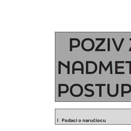
POZIV 
NADMET
POSTUP
I Podaci o naručiocu