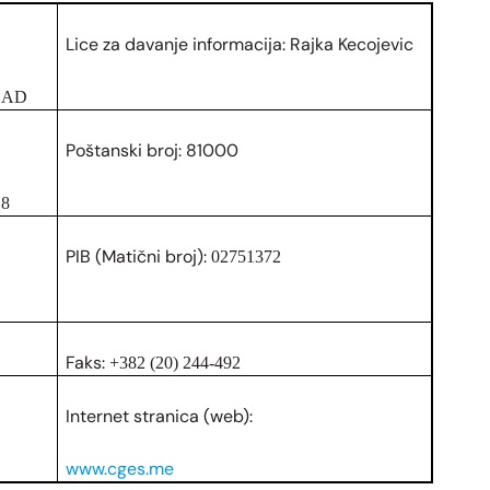
Lice za davanje informacija: Rajka Kecojevic
m AD
Poštanski broj: 81000
18
PIB (Matični broj):
02751372
Faks:
+382 (20) 244-492
Internet stranica (web):
www.cges.me