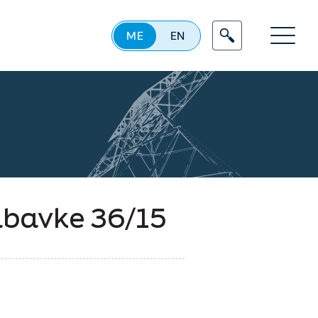
ME
EN
Menu
abavke 36/15