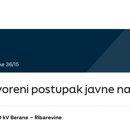
ke 36/15
voreni postupak javne n
0 kV Berane – Ribarevine