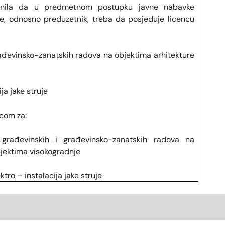
asnila da u predmetnom postupku javne nabavke
ce, odnosno preduzetnik, treba da posjeduje licencu
rađevinsko-zanatskih radova na objektima arhitekture
ja jake struje
ncom za:
građevinskih i građevinsko-zanatskih radova na
objektima visokogradnje
ro – instalacija jake struje