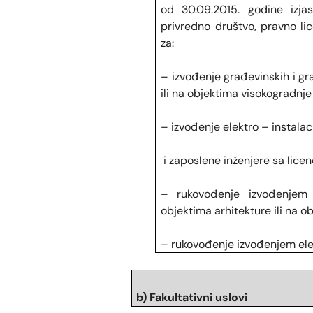
od 30.09.2015. godine izj
privredno društvo, pravno li
za:
– izvođenje građevinskih i g
ili na objektima visokogradnje
– izvođenje elektro – instalaci
i zaposlene inženjere sa lice
– rukovođenje izvođenjem 
objektima arhitekture ili na 
– rukovođenje izvođenjem elekt
b) Fakultativni uslovi