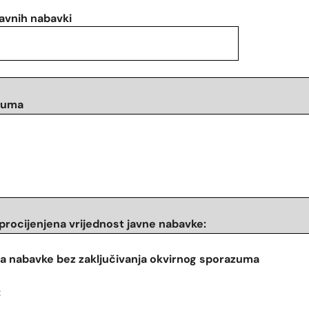
javnih nabavki
azuma
procijenjena vrijednost javne nabavke
:
ta nabavke bez
zaključivanja okvirnog sporazuma
: