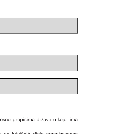
osno propisima države u kojoj ima
 od krivičnih djela organizovanog