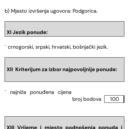
b) Mjesto izvršenja ugovora: Podgorica.
XI Jezik ponude:
¨
crnogorski, srpski, hrvatski, bošnjački jezik.
XII Kriterijum za izbor najpovoljnije ponude:
¨
najni
ž
a ponu
đ
ena cijena
broj bodova
100
XIII Vrijeme i mjesto podnošenja ponuda i