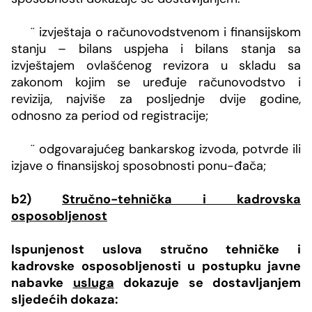
¨
izvještaja o računovodstvenom i finansijskom
stanju – bilans uspjeha i bilans stanja sa
izvještajem ovlašćenog revizora u skladu sa
zakonom kojim se uređuje računovodstvo i
revizija, najviše za posljednje dvije godine,
odnosno za period od registracije;
¨
odgovarajućeg bankarskog izvoda, potvrde ili
izjave o finansijskoj sposobnosti ponu-đača;
b2)
Stručno-tehnička i kadrovska
osposobljenost
Ispunjenost uslova stručno tehničke i
kadrovske osposobljenosti u postupku javne
nabavke
usluga
dokazuje se dostavljanjem
sljedećih dokaza: