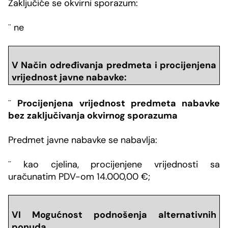
Zaključiće se okvirni sporazum:
¨
ne
V Način određivanja predmeta i
procijenjena
vrijednost javne nabavke
:
¨
Procijenjena vrijednost predmeta nabavke
bez
zaključivanja okvirnog sporazuma
Predmet javne nabavke se nabavlja:
¨
kao cjelina,
procijenjene vrijednosti sa
uračunatim PDV-om 14.000,00 €;
VI Mogu
ć
nost podnošenja alternativnih
ponuda