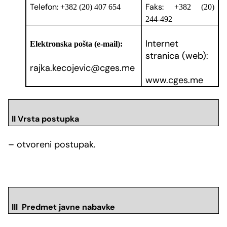
Telefon:
Faks:
+382 (20) 407 654
+382 (20)
244-492
Internet
Elektronska pošta (e-mail):
stranica (web):
rajka.kecojevic@cges.me
www.cges.me
II Vrsta postupka
–
otvoreni postupak.
III Predmet javne nabavke