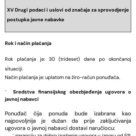
XV Drugi podaci i uslovi od značaja za sprovodjenje
postupka javne nabavke
Rok i način pla
ćanja
Rok plaćanja je:
30 (trideset) dana po okončanoj
situaciji.
Način plaćanja je:
uplatom na žiro-račun ponuđača.
Sredstva finansijskog obezbjeđenja ugovora o
¨
javnoj nabavci
Ponuđač čija ponuda bude izabrana kao
najpovoljnija je dužan da prije zaključivanja
ugovora o javnoj nabavci dostavi naručiocu:
garanciju za dobro izvršenje ugovora u iznosu od
5%
¨