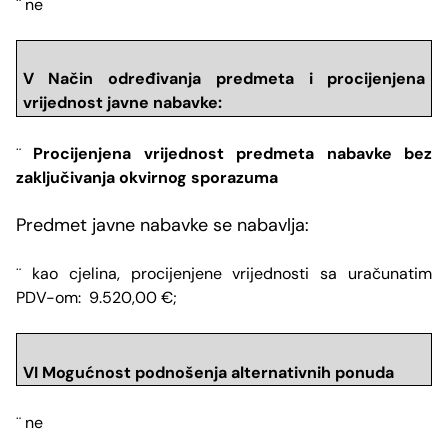
ne
¨
V Način određivanja predmeta i
procijenjena
vrijednost javne nabavke
:
Procijenjena vrijednost predmeta nabavke bez
¨
zaključivanja okvirnog sporazuma
Predmet javne nabavke se nabavlja:
kao cjelina,
procijenjene vrijednosti sa uračunatim
¨
PDV-om: 9.520,00 €;
VI Mogu
ć
nost podnošenja alternativnih ponuda
ne
¨