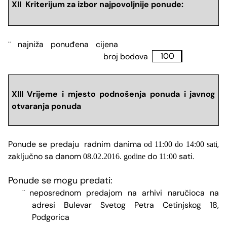
XII Kriterijum za izbor najpovoljnije ponude:
najni
ž
a ponu
đ
ena cijena
¨
broj bodova
100
XIII Vrijeme i mjesto podnošenja ponuda i javnog
otvaranja ponuda
Ponude se predaju radnim danima
,
od 11:00 do 14:00 sati
zaključno sa danom
do
sati.
08.02.2016. godine
11:00
Ponude se mogu predati:
neposrednom predajom na arhivi naručioca na
¨
adresi Bulevar Svetog Petra Cetinjskog 18,
Podgorica