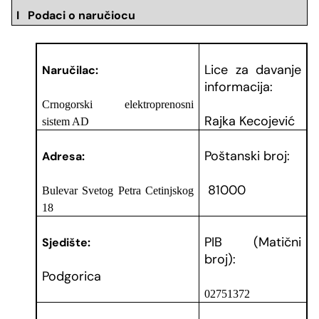
I Podaci o naručiocu
Lice za davanje
Naručilac:
informacija:
Crnogorski elektroprenosni
Rajka Kecojević
sistem AD
Poštanski broj:
Adresa:
81000
Bulevar Svetog Petra Cetinjskog
18
PIB (Matični
Sjedište:
broj):
Podgorica
02751372