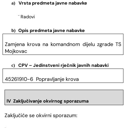
Vrsta predmeta javne nabavke
a)
Radovi
¨
Opis predmeta javne nabavke
b)
Zamjena krova na komandnom dijelu zgrade TS
Mojkovac
CPV – Jedinstveni rječnik javnih nabavki
c)
45261910-6 Popravljanje krova
IV Zaključivanje okvirnog sporazuma
Zaključiće se okvirni sporazum: