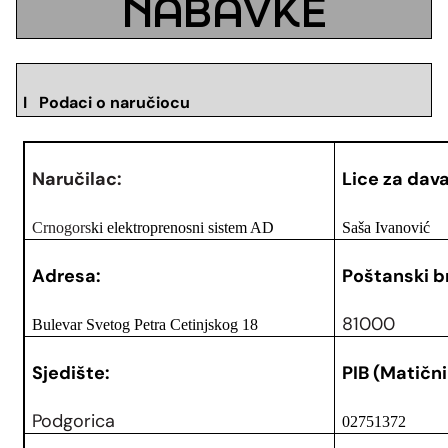
NABAVKE
I Podaci o naručiocu
Naručilac:
Lice za dava
Crnogors
ki elektroprenosni sistem AD
Saša Ivanović
Adresa:
Poštanski br
81000
Bulevar Svetog Petra Cetinjskog 18
Sjedište:
PIB (Matični
Podgorica
02751372