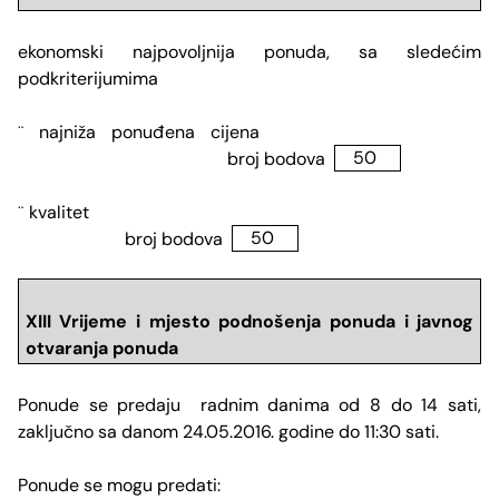
ekonomski najpovoljnija ponuda, sa sledećim
podkriterijumima
najni
ž
a ponu
đ
ena cijena
¨
broj bodova
50
kvalitet
¨
broj bodova
50
XIII Vrijeme i mjesto podnošenja ponuda i javnog
otvaranja ponuda
Ponude se predaju radnim danima od 8 do 14 sati,
zaključno sa danom
24.05.2016
. godine do 11:30 sati.
Ponude se mogu predati: