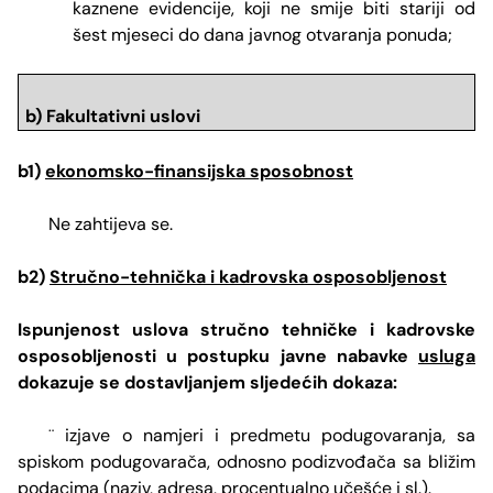
kaznene evidencije, koji ne smije biti stariji od
šest mjeseci do dana javnog otvaranja ponuda;
b) Fakultativni uslovi
b1)
ekonomsko-finansijska sposobnost
Ne zahtijeva se.
b2)
Stručno-tehnička i kadrovska osposobljenost
Ispunjenost uslova stručno tehničke i kadrovske
osposobljenosti u postupku javne nabavke
usluga
dokazuje se dostavljanjem sljedećih dokaza:
izjave o namjeri i predmetu podugovaranja, sa
¨
spiskom podugovarača, odnosno podizvođača sa bližim
podacima (naziv, adresa, procentualno učešće i sl.).