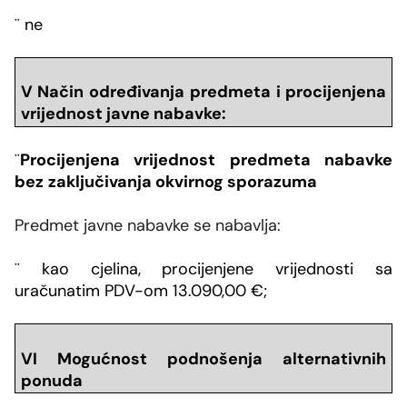
¨
ne
V Način određivanja predmeta i
procijenjena
vrijednost javne nabavke
:
¨
Procijenjena vrijednost predmeta nabavke
bez
zaključivanja okvirnog sporazuma
Predmet javne nabavke se nabavlja:
¨
kao cjelina,
procijenjene vrijednosti sa
uračunatim PDV-om 13.090,00 €;
VI Mogu
ć
nost podnošenja alternativnih
ponuda