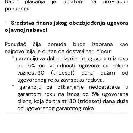
Način plaćanja je:
uplatom na žiro-račun
ponuđača.
¨
Sredstva finansijskog obezbjeđenja ugovora
o javnoj nabavci
Ponuđač čija ponuda bude izabrana kao
najpovoljnija je dužan da dostavi naručiocu:
¨
garanciju za dobro izvršenje ugovora u iznosu
od
5%
od vrijednosti ugovora
sa rokom
važnosti
30 (trideset) dana dužim od
ugovorenog roka završetka radova.
¨
garanciju za otklanjanje nedostataka u
garantom roku na iznos od 5% ugovorene
cijene, koja će trajati 30 (trideset) dana duže
od ugovorenog garantnog roka.