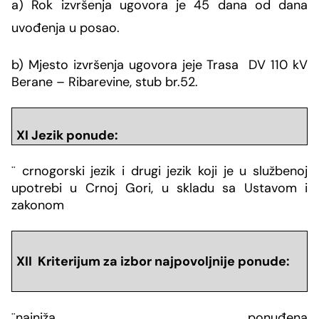
a) Rok izvršenja ugovora je
45 dana od dana
uvođenja u posao.
b) Mjesto izvršenja ugovora je
je Trasa DV 110 kV
Berane – Ribarevine, stub br.52.
XI Jezik ponude:
¨
crnogorski jezik i drugi jezik koji je u službenoj
upotrebi u Crnoj Gori, u skladu sa Ustavom i
zakonom
XII Kriterijum za izbor najpovoljnije ponude:
¨
najni
ž
a ponu
đ
ena