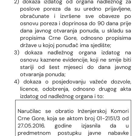
2) dokaza izdatog od organa nadležnog za
poslove poreza da su uredno prijavljene,
obračunate i izvršene sve obaveze po
osnovu poreza i doprinosa do 90 dana prije
dana javnog otvaranja ponuda, u skladu sa
propisima Crne Gore, odnosno propisima
države u kojoj ponuđač ima sjedište;
3) dokaza nadležnog organa izdatog na
osnovu kaznene evidencije, koji ne smije biti
stariji od šest mjeseci do dana javnog
otvaranja ponuda;
4) dokaza o posjedovanju važeće dozvole,
licence, odobrenja, odnosno drugog akta
izdatog od nadležnog organa i to:
Naručilac se obratio Inženjerskoj Komori
Crne Gore, koja se aktom broj 01-2151/3 od
27.05.2016. godine izjasnila da u
predmetnom postupku javne nabavke