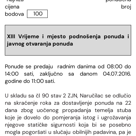
cijena
broj
bodova
100
XIII Vrijeme i mjesto podnošenja ponuda i
javnog otvaranja ponuda
Ponude se predaju radnim danima
od 08:00 do
14:00 sati
, zaključno sa danom
04.07.2016.
godine
do
11:00
sati.
U skladu sa čl 90 stav 2 ZJN, Naručilac se odlučio
na skraćenje roka za dostavljenje ponuda na 22
dana zbog uočenog propadanja temelja stuba
koje je dovelo do pomjeranja istog i ugrožavanja
njegove statičke sigurnosti koja bi se posebno
mogla pogoršati u slučaju obilnijih padavina, pa je