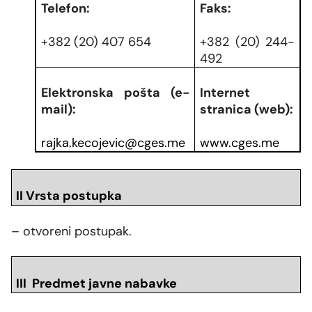
Telefon:
Faks:
+382 (20) 407 654
+382 (20) 244-
492
Elektronska pošta (e-
Internet
mail):
stranica (web):
rajka.kecojevic@cges.me
www.cges.me
II Vrsta postupka
– otvoreni postupak.
III Predmet javne nabavke