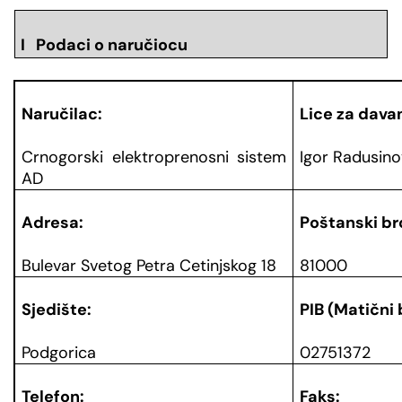
I Podaci o naručiocu
Naručilac:
Lice za davan
Crnogorski elektroprenosni sistem
Igor Radusino
AD
Adresa:
Poštanski bro
Bulevar Svetog Petra Cetinjskog 18
81000
Sjedište:
PIB (Matični 
Podgorica
02751372
Telefon:
Faks: