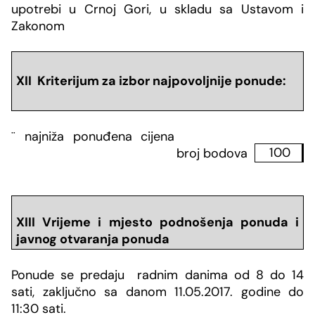
upotrebi u Crnoj Gori, u skladu sa Ustavom i
Zakonom
XII Kriterijum za izbor najpovoljnije ponude:
¨
najni
ž
a ponu
đ
ena cijena
broj bodova
100
XIII Vrijeme i mjesto podnošenja ponuda i
javnog otvaranja ponuda
Ponude se predaju
radnim danima od 8 do 14
sati, zaključno sa danom 11.05.2017. godine do
11:30 sati.