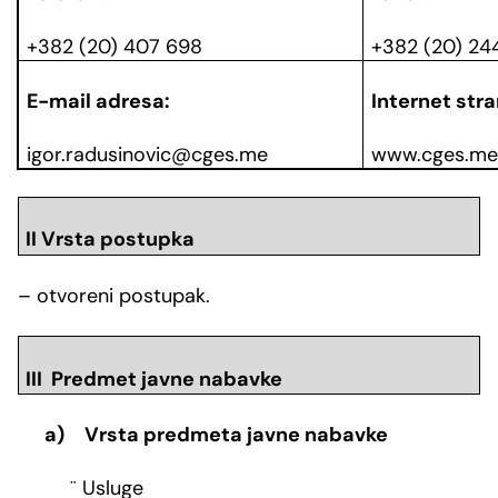
+382 (20) 407 698
+382 (20) 24
E-mail adresa:
Internet stra
igor.radusinovic@cges.me
www.cges.m
II Vrsta postupka
– otvoreni postupak.
III Predmet javne nabavke
a)
Vrsta predmeta javne nabavke
¨
Usluge