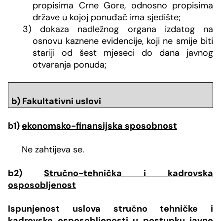
propisima Crne Gore, odnosno propisima
države u kojoj ponuđač ima sjedište;
3) dokaza nadležnog organa izdatog na
osnovu kaznene evidencije, koji ne smije biti
stariji od šest mjeseci do dana javnog
otvaranja ponuda;
b) Fakultativni uslovi
b1)
ekonomsko-finansijska sposobnost
Ne zahtijeva se.
b2)
Stručno-tehnička i kadrovska
osposobljenost
Ispunjenost uslova stručno tehničke i
kadrovske osposobljenosti u postupku javne