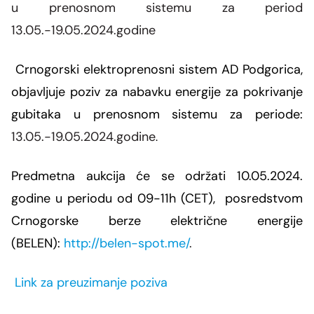
Grupa za rad SMM bloka
u prenosnom sistemu za period
Organizaciona šema
Dalekovodna mreža
Vijesti i događaji
Naše kompanije
13.05
.-19.05.2024.godine
Energetska zajednica
Objekti CGES-a
Skupština akcionara
Foto
CGES i životna sredina
Med-TSO
Međunarodni propisi
Crnogorski elektroprenosni sistem AD Podgorica
,
Priključenje na prenosnu mrežu
Vlasnička struktura
Video
objavljuje poziv za nabavku energije za pokrivanje
Zakoni
gubitaka u prenosnom
sistemu za periode:
Podzakonski akti
13.05.-19.05.2024.godine
.
Regulatorni okvir
Predmetna aukcija će se održati 10.05.2024.
Interna akta CGES-a
godine u periodu od 09-11h (CET), posredstvom
Crnogorske berze električne energije
Zaštita podataka o ličnosti
(BELEN):
http://belen-spot.me/
.
Slobodan pristup informacijama
Link za preuzimanje poziva
Razvoj sistema