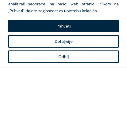
analizirali saobraćaj na našoj web stranici. Klikom na
„Prihvati“ dajete saglasnost za upotrebu kolačića.
Prihvati
Detaljnije
Odbij