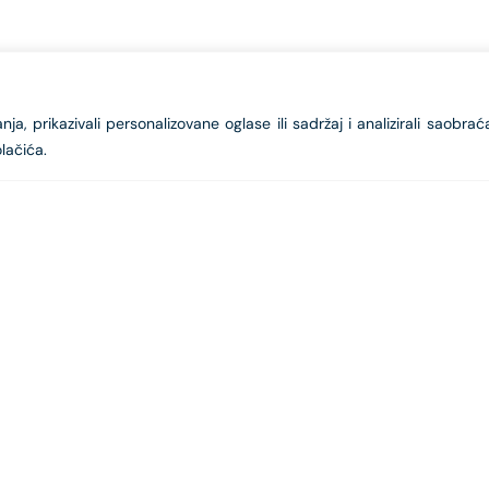
a, prikazivali personalizovane oglase ili sadržaj i analizirali saobrać
lačića.