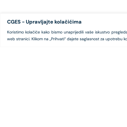
CGES - Upravljajte kolačićima
Koristimo kolačiće kako bismo unaprijedili vaše iskustvo pregledanj
web stranici. Klikom na „Prihvati“ dajete saglasnost za upotrebu ko