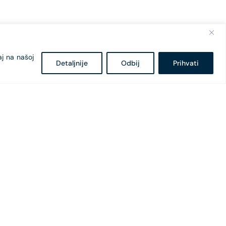
aj na našoj
Detaljnije
Odbij
Prihvati
Bulevar Svetog Petra Cetinjskog 18
81 000 Podgorica, Crna Gora
+382 20 407 - 682
+382 20 407 - 604
office@cges.me
pr@cges.me