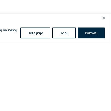
aj na našoj
Detaljnije
Odbij
Prihvati
Bulevar Svetog Petra Cetinjskog 18
81 000 Podgorica, Crna Gora
+382 20 407 - 682
+382 20 407 - 604
office@cges.me