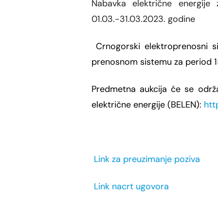
Nabavka električne energije
01.03.-31.03.2023. godine
Crnogorski elektroprenosni 
prenosnom
sistemu za period 
Predmetna aukcija će se održ
električne energije (BELEN):
htt
Link za preuzimanje poziva
Link nacrt ugovora