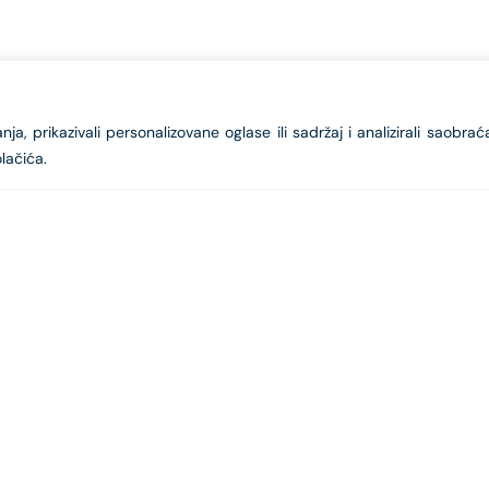
a, prikazivali personalizovane oglase ili sadržaj i analizirali saobrać
lačića.