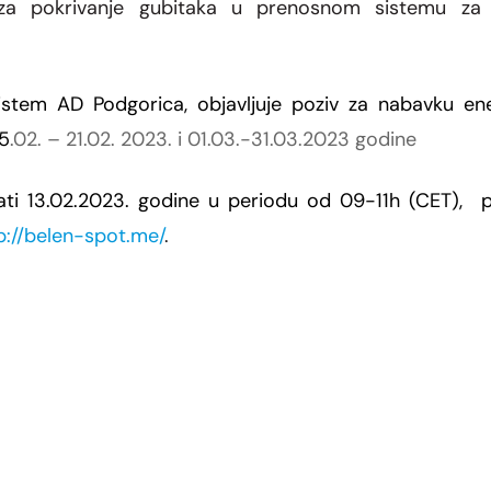
 za pokrivanje gubitaka u prenosnom sistemu za
sistem AD Podgorica
, objavljuje poziv za nabavku en
15
.02. – 21.02.
2023. i 01.03.-31.03.2023 godine
ati 13.02.2023. godine u periodu od 09-11h (CET),
p://belen-spot.me/
.