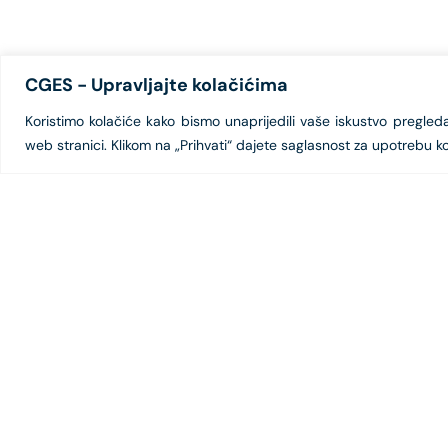
CGES - Upravljajte kolačićima
Koristimo kolačiće kako bismo unaprijedili vaše iskustvo pregledanj
web stranici. Klikom na „Prihvati“ dajete saglasnost za upotrebu ko