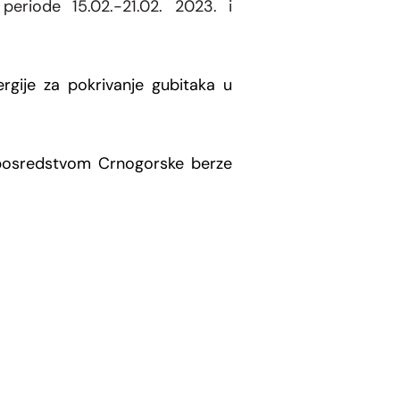
 periode 15
.02.-21.02. 2023. i
ergije za pokrivanje gubitaka u
 posredstvom Crnogorske berze