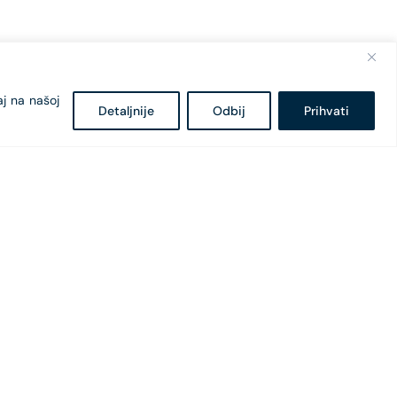
aj na našoj
Detaljnije
Odbij
Prihvati
Bulevar Svetog Petra Cetinjskog 18
81 000 Podgorica, Crna Gora
+382 20 407 - 682
+382 20 407 - 604
office@cges.me
pr@cges.me