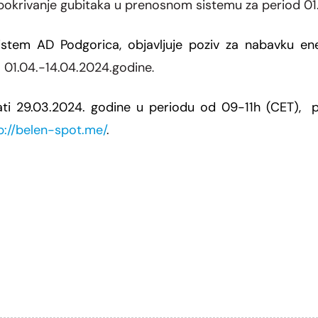
 pokrivanje gubitaka u prenosnom sistemu za period 01
sistem AD Podgorica
, objavljuje poziv za nabavku en
:
01.04.-14.04.2024.godine
.
ati 29.03.2024. godine u periodu od 09-11h (CET),
p://belen-spot.me/
.