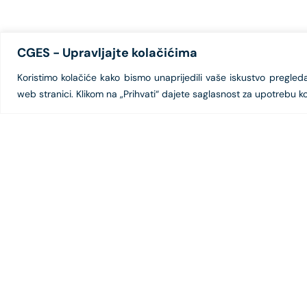
CGES - Upravljajte kolačićima
Koristimo kolačiće kako bismo unaprijedili vaše iskustvo pregledanj
web stranici. Klikom na „Prihvati“ dajete saglasnost za upotrebu ko