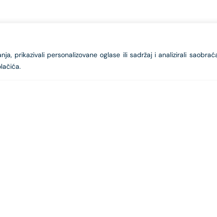
a, prikazivali personalizovane oglase ili sadržaj i analizirali saobrać
lačića.