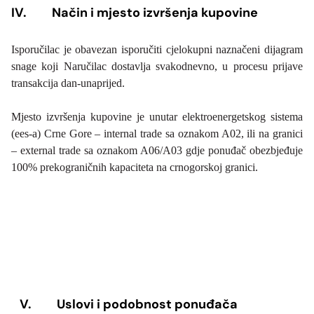
IV.
Način i mjesto izvršenja kupovine
Isporučilac je obavezan isporučiti cjelokupni naznačeni dijagram
snage koji Naručilac dostavlja svakodnevno, u procesu prijave
transakcija dan-unaprijed.
Mjesto izvršenja kupovine je unutar elektroenergetskog sistema
(ees-a) Crne Gore – internal trade sa oznakom A02, ili na granici
– external trade sa oznakom A06/A03 gdje ponuđač obezbjeđuje
100% prekograničnih kapaciteta na crnogorskoj granici.
V.
Uslovi i podobnost ponuđača