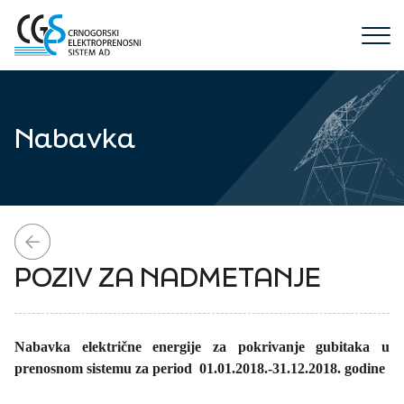
Menu
Nabavka
Predstavljamo CGES
Naša priča
Mreža dalekovoda / SCADA
POZIV ZA NADMETANJE
Djelatnost
WEB konzum
EIC kodovi / Registracija učesnika
ENTSO E transparentnost
Nacionalni dispečerski centar
Aukcije kapaciteta
Međunarodna saradnja
Aktivni projekti
Nabavka električne energije za pokrivanje gubitaka u
Elektroprenos
Pravila za alokaciju kapaciteta
prenosnom sistemu za period 01.01.2018.-31.12.2018. godine
ENTSO-E
Završeni projekti
Korporativna struktura
Karta prenosnog sistema
Telekomunikacije