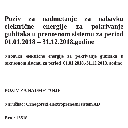
Grupa za rad SMM bloka
Organizaciona šema
Dalekovodna mreža
Vijesti i događaji
Naše kompanije
Energetska zajednica
Poziv za nadmetanje za nabavku
Objekti CGES-a
Skupština akcionara
Foto
CGES i životna sredina
Med-TSO
Međunarodni propisi
električne energije za pokrivanje
Priključenje na prenosnu mrežu
gubitaka u prenosnom sistemu za period
Vlasnička struktura
Video
Zakoni
01.01.2018 – 31.12.2018.godine
Podzakonski akti
Nabavka električne energije za pokrivanje gubitaka u
prenosnom sistemu za period 01.01.2018.-31.12.2018. godine
Regulatorni okvir
Interna akta CGES-a
POZIV ZA NADMETANJE
Zaštita podataka o ličnosti
Naručilac: Crnogorski elektroprenosni sistem AD
Slobodan pristup informacijama
Broj: 13518
Razvoj sistema