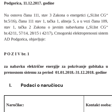
Podgorica, 11.12.2017. godine
Na osnovu člana 111, stav 3 Zakona o energetici („Sl.list CG“
br.5/16), člana 111 stav 1, tačka 1, alineja 5, a u vezi člana 109,
stav 1, tačka 2 Zakona o javnim nabavkama („Sl.list CG“
br.42/11, 57/14, 28/15 i 42/17),
Crnogorski elektroprenosni sistem
AD Podgorica
, objavljuje:
P O Z I V br. 1
za nabavku električne energije za pokrivanje gubitaka u
prenosnom sistemu za period 01.01.2018.-31.12.2018. godine
I.
Podaci o naručiocu
Naručilac:
Kontakt osoba
: