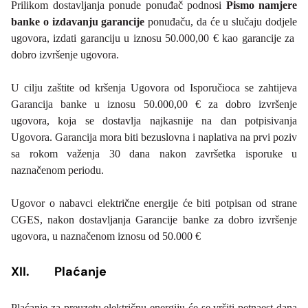
Prilikom dostavljanja ponude ponuđač podnosi
Pismo namjere
banke o izdavanju garancije
ponuđaču, da će u slučaju dodjele
ugovora, izdati garanciju u iznosu 50.000,00 € kao garancije za
dobro izvršenje ugovora.
U cilju zaštite od kršenja Ugovora od Isporučioca se zahtijeva
Garancija banke u iznosu 50.000,00 € za dobro izvršenje
ugovora, koja se dostavlja najkasnije na dan potpisivanja
Ugovora. Garancija mora biti bezuslovna i naplativa na prvi poziv
sa rokom važenja 30 dana nakon završetka isporuke u
naznačenom periodu.
Ugovor o nabavci električne energije će biti potpisan od strane
CGES, nakon dostavljanja Garancije banke za dobro izvršenje
ugovora, u naznačenom iznosu od 50.000 €
XII.
Plaćanje
Plaćanje za preuzetu električnu energiju će se vršiti petnaest dana