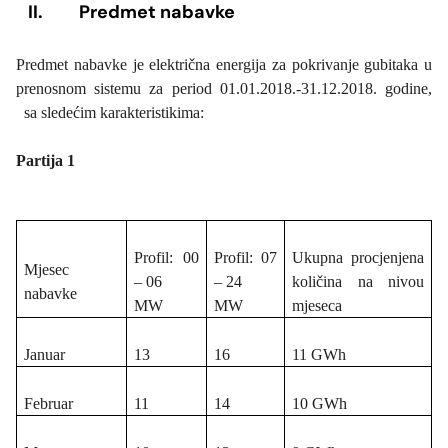
II.
Predmet nabavke
Predmet nabavke je električna energija za pokrivanje gubitaka u
prenosnom sistemu za period 01.01.2018.-31.12.2018. godine,
sa sledećim karakteristikima:
Partija 1
Profil: 00
Profil: 07
Ukupna procjenjena
Mjesec
– 06
– 24
količina na nivou
nabavke
MW
MW
mjeseca
Januar
13
16
11 GWh
Februar
11
14
10 GWh