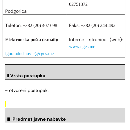
02751372
Podgorica
Telefon:
Faks:
+382 (20) 407 698
+382 (20) 244-492
Internet stranica (web):
Elektronska pošta (e-mail):
www.cges.me
igor.radusinovic@cges.me
II Vrsta postupka
– otvoreni postupak.
III Predmet javne nabavke