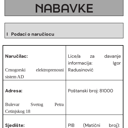
NABAVKE
I Podaci o naručiocu
Naručilac:
Lice/a za davanje
informacija: Igor
Radusinović
Crnogorski elektroprenosni
sistem AD
Adresa:
Poštanski broj: 81000
Bulevar Svetog Petra
Cetinjskog 18
Sjedište:
PIB (Matični broj):