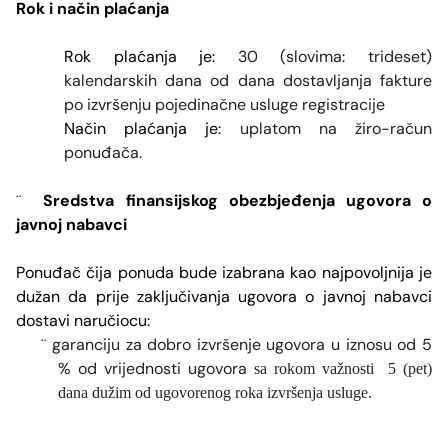
Rok i način pla
ćanja
Rok plaćanja je:
30 (slovima: trideset)
kalendarskih dana od dana dostavljanja fakture
po izvršenju pojedinačne usluge registracije
Način plaćanja je:
uplatom na žiro-račun
ponuđača.
Sredstva finansijskog obezbjeđenja ugovora o
¨
javnoj nabavci
Ponuđač čija ponuda bude izabrana kao najpovoljnija je
dužan da prije zaključivanja ugovora o javnoj nabavci
dostavi naručiocu:
garanciju za dobro izvršenje ugovora u iznosu od 5
¨
% od vrijednosti ugovora
sa rokom važnosti 5 (pet)
dana dužim od ugovorenog roka izvršenja usluge.