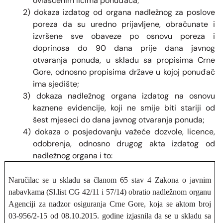
ovlašćenim licima ponuđača;
2) dokaza izdatog od organa nadležnog za poslove
poreza da su uredno prijavljene, obračunate i
izvršene sve obaveze po osnovu poreza i
doprinosa do 90 dana prije dana javnog
otvaranja ponuda, u skladu sa propisima Crne
Gore, odnosno propisima države u kojoj ponuđač
ima sjedište;
3) dokaza nadležnog organa izdatog na osnovu
kaznene evidencije, koji ne smije biti stariji od
šest mjeseci do dana javnog otvaranja ponuda;
4) dokaza o posjedovanju važeće dozvole, licence,
odobrenja, odnosno drugog akta izdatog od
nadležnog organa i to:
Naručilac se u skladu sa članom 65 stav 4 Zakona o javnim
nabavkama (Sl.list CG 42/11 i 57/14) obratio nadležnom organu
Agenciji za nadzor osiguranja Crne Gore, koja se aktom broj
03-956/2-15 od 08.10.2015. godine izjasnila da se u skladu sa