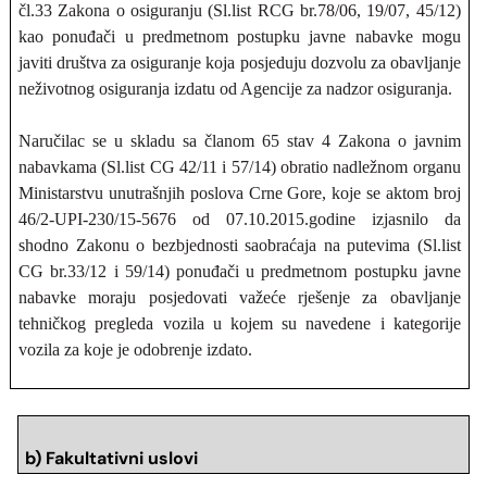
čl.33 Zakona o osiguranju (Sl.list RCG br.78/06, 19/07, 45/12)
kao ponuđači u predmetnom postupku javne nabavke mogu
javiti društva za osiguranje koja posjeduju dozvolu za obavljanje
neživotnog osiguranja izdatu od Agencije za nadzor osiguranja.
Naručilac se u skladu sa članom 65 stav 4 Zakona o javnim
nabavkama (Sl.list CG 42/11 i 57/14) obratio nadležnom organu
Ministarstvu unutrašnjih poslova Crne Gore, koje se aktom broj
46/2-UPI-230/15-5676 od 07.10.2015.godine izjasnilo da
shodno Zakonu o bezbjednosti saobraćaja na putevima (Sl.list
CG br.33/12 i 59/14) ponuđači u predmetnom postupku javne
nabavke moraju posjedovati važeće rješenje za obavljanje
tehničkog pregleda vozila u kojem su navedene i kategorije
vozila za koje je odobrenje izdato.
b) Fakultativni uslovi