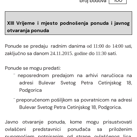
broj bodova
100
XIII Vrijeme i mjesto podnošenja ponuda i javnog
otvaranja ponuda
Ponude se predaju radnim danima
,
od 11:00 do 14:00 sati
zaključno sa danom
do
sati.
24.11.2015. godine
11:30
Ponude se mogu predati:
neposrednom predajom na arhivi naručioca na
¨
adresi Bulevar Svetog Petra Cetinjskog 18,
Podgorica
preporučenom pošiljkom sa povratnicom na adresi
¨
Bulevar Svetog Petra Cetinjskog 18, Podgorica.
Javno otvaranje ponuda, kome mogu prisustvovati
ovlašćeni predstavnici ponuđača sa priloženim
punomoćjem potpisanim od strane ovlašćenog lica,