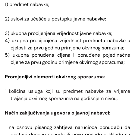
1
) predmet nabavke;
2) uslovi za učešće u postupku javne nabavke;
3) ukupna procijenjena vrijednost javne nabavke;
4) ukupna procijenjena vrijednost predmeta nabavke u
cjelosti za prvu godinu primjene okvirnog sorazuma;
5) ukupna ponuđena cijena i ponuđene pojedinačne
cijene za prvu godinu primjene okvirnog sporazuma;
Promjenljivi elementi okvirnog
sporazuma:
količina usluga koji su predmet nabavke za vrijeme
¨
trajanja okvirnog sporazuma na godišnjem nivou;
Način zaključivanja ugovora o javnoj nabavci:
na osnovu pisanog zahtjeva naručioca ponuđaču da
¨
dostavi dopunu ponude ili novu ponudu u skladu sa