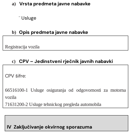
Vrsta predmeta javne nabavke
a)
Usluge
¨
Opis predmeta javne nabavke
b)
Registracija vozila
CPV – Jedinstveni rječnik javnih nabavki
c)
CPV šifre:
66516100-1 Usluge osiguranja od odgovornosti za motorna
vozila
71631200-2 Usluge tehnickog pregleda automobila
IV Zaključivanje okvirnog sporazuma