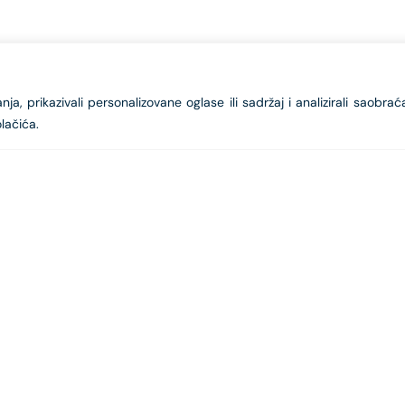
a, prikazivali personalizovane oglase ili sadržaj i analizirali saobrać
lačića.