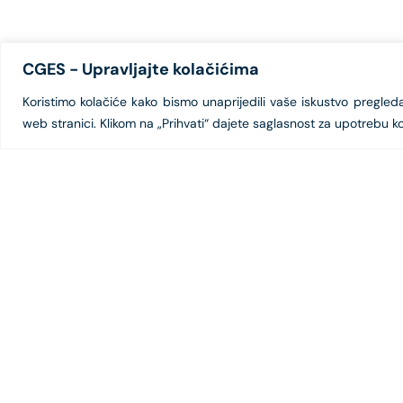
CGES - Upravljajte kolačićima
Koristimo kolačiće kako bismo unaprijedili vaše iskustvo pregledanj
web stranici. Klikom na „Prihvati“ dajete saglasnost za upotrebu ko