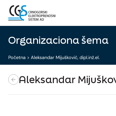
Organizaciona šema
Početna
>
Aleksandar Mijušković, dipl.inž.el.
Aleksandar Mijušković