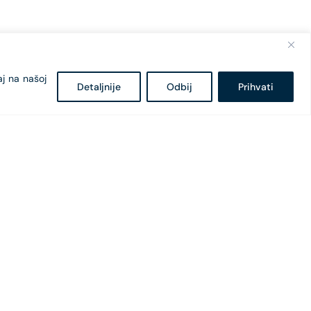
aj na našoj
Detaljnije
Odbij
Prihvati
Bulevar Svetog Petra Cetinjskog 18
81 000 Podgorica, Crna Gora
+382 20 407 - 682
+382 20 407 - 604
office@cges.me
pr@cges.me