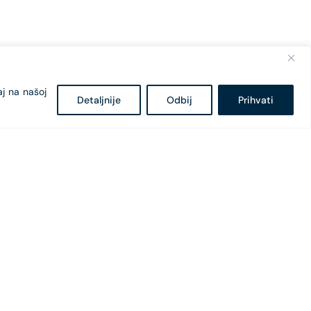
aj na našoj
Detaljnije
Odbij
Prihvati
Bulevar Svetog Petra Cetinjskog 18
81 000 Podgorica, Crna Gora
+382 20 407 - 682
+382 20 407 - 604
office@cges.me