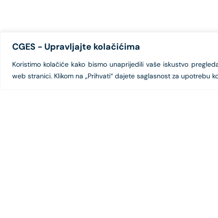
CGES - Upravljajte kolačićima
Koristimo kolačiće kako bismo unaprijedili vaše iskustvo pregledanj
web stranici. Klikom na „Prihvati“ dajete saglasnost za upotrebu ko