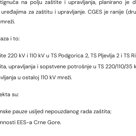
stignuća na polju zaštite i upravljanja, planirano j
đajima za zaštitu i upravljanje. CGES je ranije (drug
 mreži.
aza i to:
te 220 kV i 110 kV u TS Podgorica 2, TS Pljevlja 2 i TS 
ita, upravljanja i sopstvene potrošnje u TS 220/110/35 
vljanja u ostaloj 110 kV mreži.
ekta su:
nske pauze usljed nepouzdanog rada zaštita;
mnosti EES-a Crne Gore.