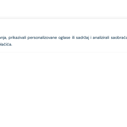
a, prikazivali personalizovane oglase ili sadržaj i analizirali saobrać
lačića.