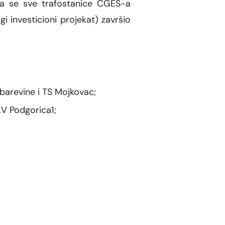
e da se sve trafostanice CGES-a
i investicioni projekat) završio
Ribarevine i TS Mojkovac;
kV Podgorica1;