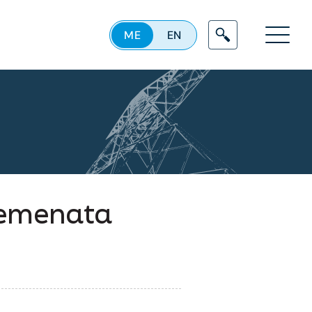
ME
EN
Menu
elemenata