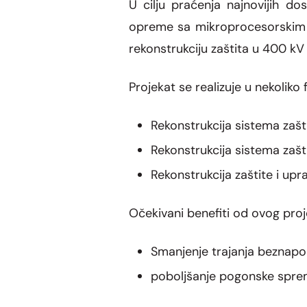
U cilju praćenja najnovijih do
opreme sa mikroprocesorskim ure
rekonstrukciju zaštita u 400 kV
Projekat se realizuje u nekoliko f
Rekonstrukcija sistema zašti
Rekonstrukcija sistema zašt
Rekonstrukcija zaštite i upra
Očekivani benefiti od ovog proj
Smanjenje trajanja beznapo
poboljšanje pogonske spre