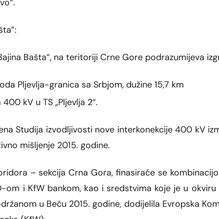
vo“.
šta”:
ajina Bašta“, na teritoriji Crne Gore podrazumijeva izg
da Pljevlja-granica sa Srbjom, dužine 15,7 km
400 kV u TS „Pljevlja 2“.
a Studija izvodljivosti nove interkonekcije 400 kV iz
ivno mišljenje 2015. godine.
oridora – sekcija Crna Gora, finasiraće se kombinacij
-om i KfW bankom, kao i sredstvima koje je u okviru
ržanom u Beču 2015. godine, dodijelila Evropska Komisija