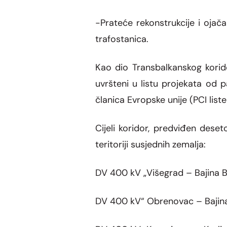
-Prateće rekonstrukcije i ojač
trafostanica.
Kao dio Transbalkanskog korido
uvršteni u listu projekata od 
članica Evropske unije (PCI list
Cijeli koridor, predviđen des
teritoriji susjednih zemalja:
DV 400 kV „Višegrad – Bajina B
DV 400 kV“ Obrenovac – Bajina