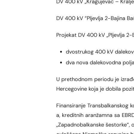
DV 400 kV „Kragujevac – Kralje
DV 400 kV “Pljevlja 2-Bajina Ba
Projekat DV 400 kV „Pljevlja 2-B
dvostrukog 400 kV dalekovo
dva nova dalekovodna polja 
U prethodnom periodu je izrađen
Hercegovine koja je dobila pozit
Finansiranje Transbalkanskog k
a, kreditnih aranžamna sa EBRD
„Zapadnobalkanske šestorke“, od