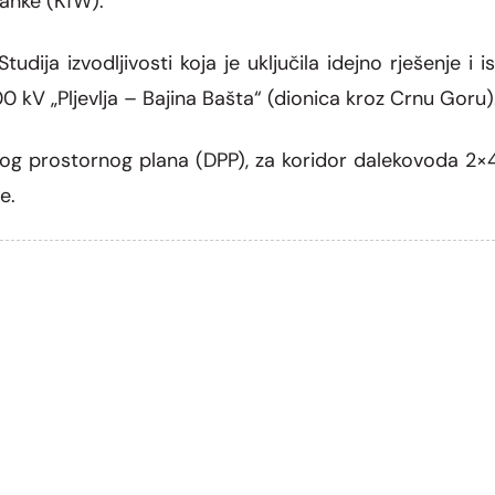
anke (KfW).
dija izvodljivosti koja je uključila idejno rješenje i i
0 kV „Pljevlja – Bajina Bašta“ (dionica kroz Crnu Goru)
jnog prostornog plana (DPP), za koridor dalekovoda 2×4
e.