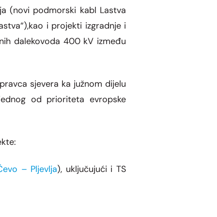
ija (novi podmorski kabl Lastva
stva“),kao i projekti izgradnje i
tivnih dalekovoda 400 kV između
 pravca sjevera ka južnom dijelu
 jednog od prioriteta evropske
kte:
vo – Pljevlja
), uključujući i TS