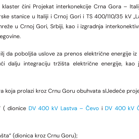
laster čini Projekat interkonekcije Crna Gora – Ital
ske stanice u Italiji i Crnoj Gori i TS 400/110/35 kV „La
eže u Crnoj Gori, Srbiji, kao i izgradnja interkonek
cegovine.
ilj da poboljša uslove za prenos električne energije iz
i dalju integraciju tržišta električne energije, kao
ra koja prolazi kroz Crnu Goru obuhvata slJedeće proje
“ ( dionice
DV 400 kV Lastva – Čevo
i
DV 400 kV Če
ašta“ (dionica kroz Crnu Goru);