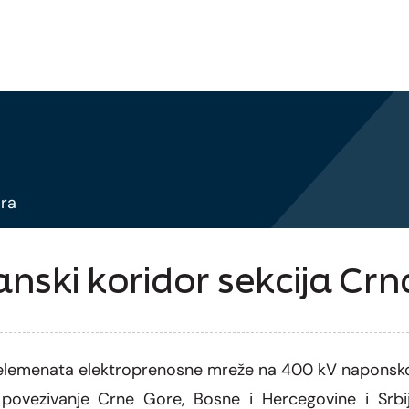
ora
nski koridor sekcija Cr
p elemenata elektroprenosne mreže na 400 kV naponsko
vezivanje Crne Gore, Bosne i Hercegovine i Srbije