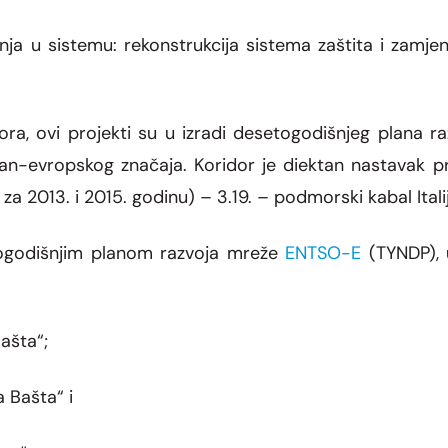
anja u sistemu: rekonstrukcija sistema zaštita i zam
ra, ovi projekti su u izradi desetogodišnjeg plana 
pan-evropskog značaja. Koridor je diektan nastavak p
e za 2013. i 2015. godinu) – 3.19. – podmorski kabal Ita
etogodišnjim planom razvoja mreže
ENTSO-E
(TYNDP), u
ašta“;
 Bašta“ i