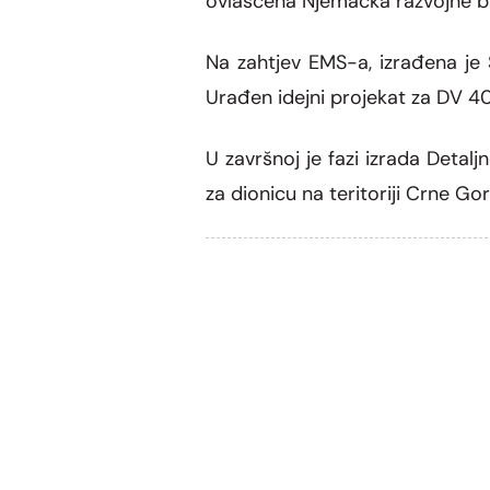
ovlašćena Njemačka razvojne b
Na zahtjev EMS-a, izrađena je Stu
Urađen idejni projekat za DV 40
U završnoj je fazi izrada Detal
za dionicu na teritoriji Crne Gor