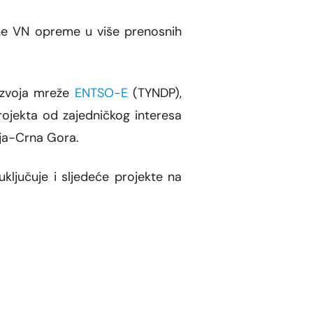
jene VN opreme u više prenosnih
razvoja mreže
ENTSO-E
(TYNDP),
rojekta od zajedničkog interesa
lija-Crna Gora.
ključuje i sljedeće projekte na