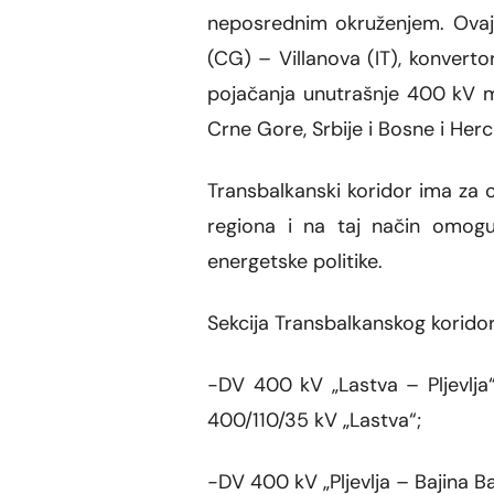
neposrednim okruženjem. Ovaj k
(CG) – Villanova (IT), konvertor
pojačanja unutrašnje 400 kV mr
Crne Gore, Srbije i Bosne i Her
Transbalkanski koridor ima za c
regiona i na taj način omoguć
energetske politike.
Sekcija Transbalkanskog korido
-DV 400 kV „Lastva – Pljevlja
400/110/35 kV „Lastva“;
-DV 400 kV „Pljevlja – Bajina B