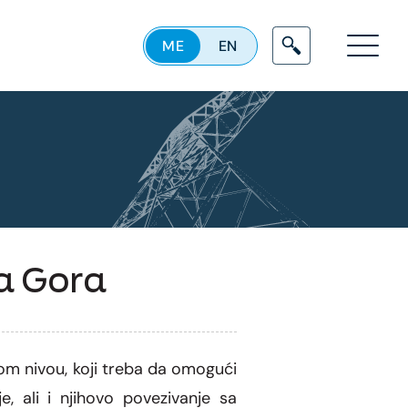
ME
EN
Menu
na Gora
m nivou, koji treba da omogući
, ali i njihovo povezivanje sa