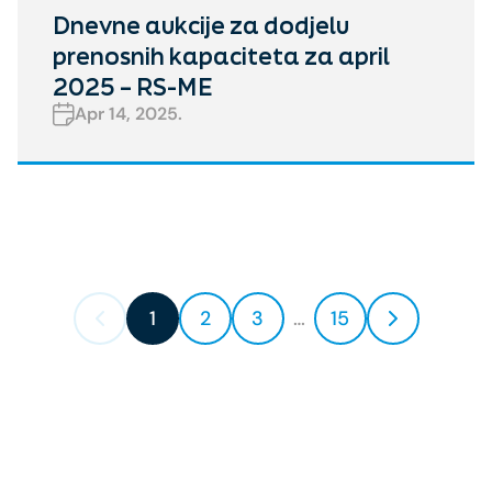
Dnevne aukcije za dodjelu
prenosnih kapaciteta za april
2025 – RS-ME
Apr 14, 2025.
1
2
3
…
15