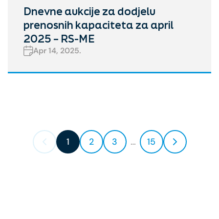
Dnevne aukcije za dodjelu
prenosnih kapaciteta za april
2025 – RS-ME
Apr 14, 2025.
1
2
3
…
15