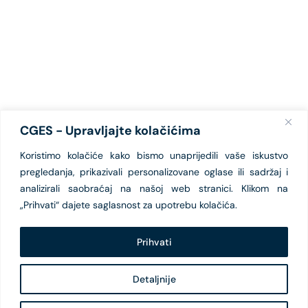
CGES - Upravljajte kolačićima
Koristimo kolačiće kako bismo unaprijedili vaše iskustvo
pregledanja, prikazivali personalizovane oglase ili sadržaj i
analizirali saobraćaj na našoj web stranici. Klikom na
„Prihvati“ dajete saglasnost za upotrebu kolačića.
Prihvati
Detaljnije