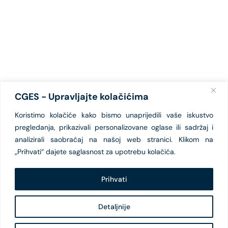
CGES - Upravljajte kolačićima
Koristimo kolačiće kako bismo unaprijedili vaše iskustvo
pregledanja, prikazivali personalizovane oglase ili sadržaj i
analizirali saobraćaj na našoj web stranici. Klikom na
„Prihvati“ dajete saglasnost za upotrebu kolačića.
Prihvati
Detaljnije