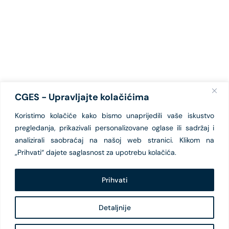
CGES - Upravljajte kolačićima
Koristimo kolačiće kako bismo unaprijedili vaše iskustvo
pregledanja, prikazivali personalizovane oglase ili sadržaj i
analizirali saobraćaj na našoj web stranici. Klikom na
„Prihvati“ dajete saglasnost za upotrebu kolačića.
Prihvati
Detaljnije