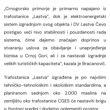
„Crnogorsko primorje je primarno napajano iz
trafostanice „Lastva“, dok je elektroenergetski
sistem izgradnjom ovog objekta i DV Lastva Čevo
postigao veći nivo stabilnosti i pouzdanosti rada
sistema, čime dajemo značajan doprinos u
stvaranju uslova za obavljanje i unaprjeđenje
biznisa u Crnoj Gori, ali i za nastavak izgradnje
velikih turističkih kapaciteta“, kazala je Bracanović.
Trafostanica „Lastva” izgrađena je po najvišim
tehničko-tehnološkim i ekološkim standardima, a
planiranom sadnjom oko 2.000 maslina na
zemljištu oko trafostanice CGES će nastaviti brigu
o životnoj sredini i dodatno oplemeniti prostor.