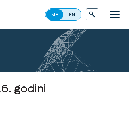
ME
EN
Menu
6. godini