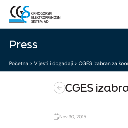
Press
Početna
>
Vijesti i događaji
>
CGES izabran za koor
CGES izabra
Nov 30, 2015