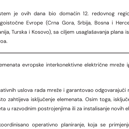
istem je ovih dana bio domaćin 12. redovnog regi
goistočne Evrope (Crna Gora, Srbija, Bosna i Herce
nija, Turska i Kosovo), sa ciljem usaglašavanja plana i
voa.
elemenata evropske interkonektivne električne mreže
rativnih uslova rada mreže i garantovao odgovarajući
što zahtijeva isključenje elemenata. Osim toga, isklju
a u razvodnim postrojenjima ili za instalisanje novih
ordinisano operativno planiranje, koja se primjenjuj