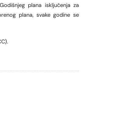
odišnjeg plana isključenja za
orenog plana, svake godine se
CC).