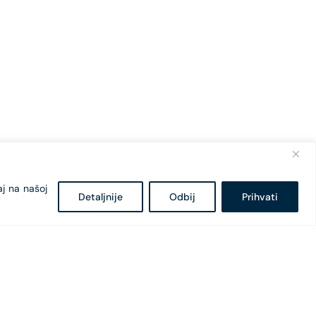
aj na našoj
Detaljnije
Odbij
Prihvati
Bulevar Svetog Petra Cetinjskog 18
81 000 Podgorica, Crna Gora