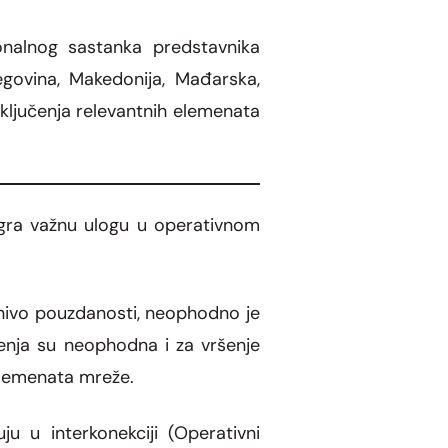
onalnog sastanka predstavnika
govina, Makedonija, Mađarska,
sključenja relevantnih elemenata
 igra važnu ulogu u operativnom
 nivo pouzdanosti, neophodno je
čenja su neophodna i za vršenje
 elemenata mreže.
u u interkonekciji (Operativni