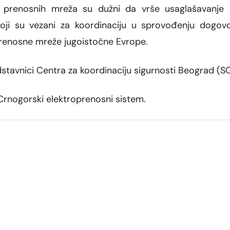
i prenosnih mreža su dužni da vrše usaglašavanje G
oji su vezani za koordinaciju u sprovođenju dogov
renosne mreže jugoistočne Evrope.
edstavnici Centra za koordinaciju sigurnosti Beograd (S
Crnogorski elektroprenosni sistem.