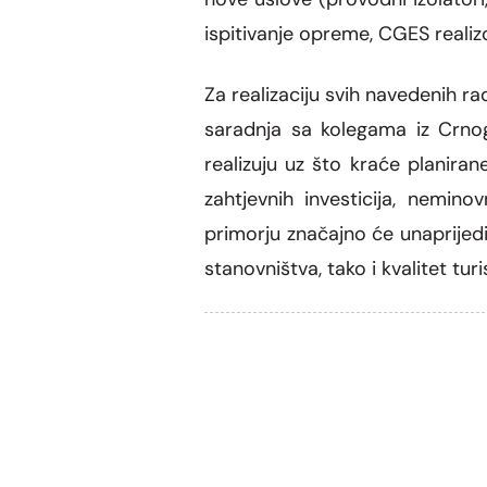
ispitivanje opreme, CGES real
Za realizaciju svih navedenih r
saradnja sa kolegama iz Crnog
realizuju uz što kraće planira
zahtjevnih investicija, nemin
primorju značajno će unaprijed
stanovništva, tako i kvalitet tur