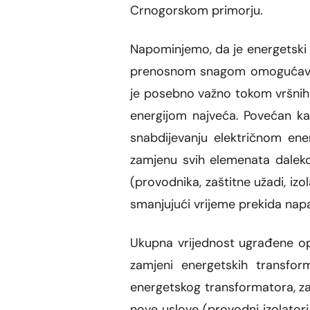
Crnogorskom primorju.
Napominjemo, da je energetski 
prenosnom snagom omogućava ve
je posebno važno tokom vršnih 
energijom najveća. Povećan ka
snabdijevanju električnom ene
zamjenu svih elemenata dalek
(provodnika, zaštitne užadi, izo
smanjujući vrijeme prekida napa
Ukupna vrijednost ugrađene opr
zamjeni energetskih transform
energetskog transformatora, za
nove uslove (provodni izolatori