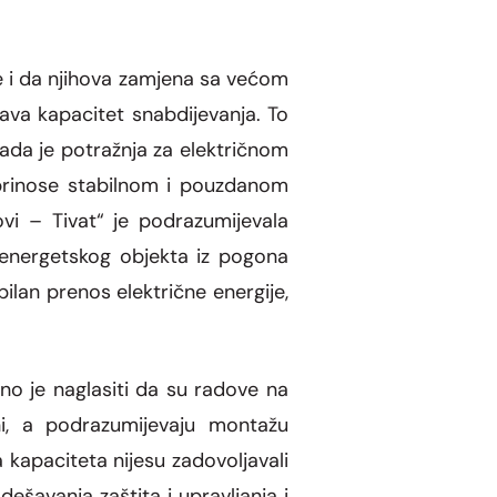
e i da njihova zamjena sa većom
va kapacitet snabdijevanja. To
ada je potražnja za električnom
oprinose stabilnom i pouzdanom
vi – Tivat“ je podrazumijevala
energetskog objekta iz pogona
bilan prenos električne energije,
no je naglasiti da su radove na
vni, a podrazumijevaju montažu
kapaciteta nijesu zadovoljavali
ešavanja zaštita i upravljanja i