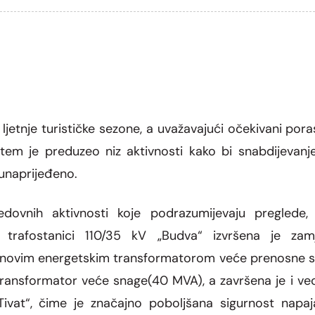
e ljetnje turističke sezone, a uvažavajući očekivani pora
stem je preduzeo niz aktivnosti kako bi snabdijevanj
 unaprijeđeno.
dovnih aktivnosti koje podrazumijevaju preglede, 
 trafostanici 110/35 kV „Budva“ izvršena je za
novim energetskim transformatorom veće prenosne sn
je transformator veće snage(40 MVA), a završena je i v
ivat“, čime je značajno poboljšana sigurnost napaj