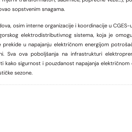
izovao sopstvenim snagama.
adova, osim interne organizacije i koordinacije u CGES-u
orskog elektrodistributivnog sistema, koja je omogu
ne prekide u napajanju električnom energijom potrošač
ovni. Sva ova poboljšanja na infrastrukturi elektr
iti kako sigurnost i pouzdanost napajanja električnom
ističke sezone.