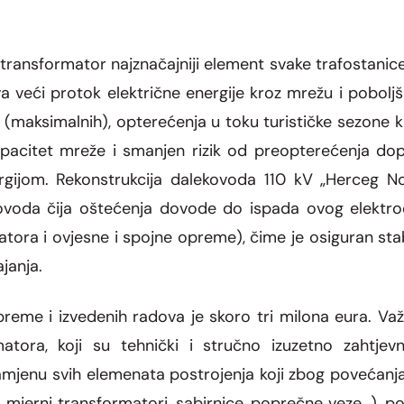
transformator najznačajniji element svake trafostanic
ći protok električne energije kroz mrežu i poboljša
(maksimalnih), opterećenja u toku turističke sezone k
pacitet mreže i smanjen rizik od preopterećenja d
rgijom. Rekonstrukcija dalekovoda 110 kV „Herceg No
ovoda čija oštećenja dovode do ispada ovog elektro
latora i ovjesne i spojne opreme), čime je osiguran sta
janja.
eme i izvedenih radova je skoro tri milona eura. Važ
atora, koji su tehnički i stručno izuzetno zahtje
mjenu svih elemenata postrojenja koji zbog povećanja 
, mjerni transformatori, sabirnice, poprečne veze…), pod