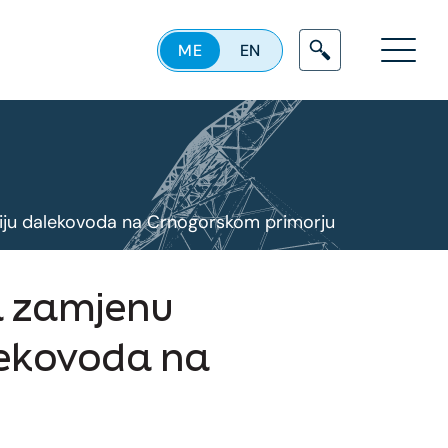
ME
EN
Menu
kciju dalekovoda na Crnogorskom primorju
za zamjenu
lekovoda na