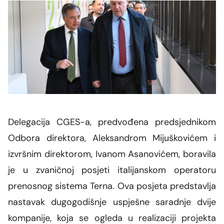
Grupa za rad SMM bloka
Organizaciona šema
Dalekovodna mreža
Vijesti i događaji
Naše kompanije
Energetska zajednica
Objekti CGES-a
Skupština akcionara
Foto
CGES i životna sredina
Med-TSO
Međunarodni propisi
Priključenje na prenosnu mrežu
Vlasnička struktura
Video
Zakoni
Podzakonski akti
Regulatorni okvir
Delegacija CGES-a, predvođena predsjednikom
Odbora direktora, Aleksandrom Mijuškovićem i
Interna akta CGES-a
izvršnim direktorom, Ivanom Asanovićem, boravila
Zaštita podataka o ličnosti
je u zvaničnoj posjeti italijanskom operatoru
prenosnog sistema Terna. Ova posjeta predstavlja
Slobodan pristup informacijama
nastavak dugogodišnje uspješne saradnje dvije
Razvoj sistema
kompanije, koja se ogleda u realizaciji projekta