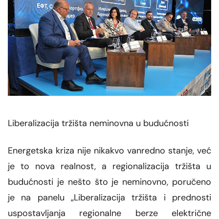
Grupa za rad SMM bloka
Organizaciona šema
Dalekovodna mreža
Vijesti i događaji
Naše kompanije
Energetska zajednica
Objekti CGES-a
Skupština akcionara
Foto
CGES i životna sredina
Med-TSO
Međunarodni propisi
Priključenje na prenosnu mrežu
Vlasnička struktura
Video
Zakoni
Podzakonski akti
Regulatorni okvir
Liberalizacija tržišta neminovna u budućnosti
Interna akta CGES-a
Energetska kriza nije nikakvo vanredno stanje, već
Zaštita podataka o ličnosti
je to nova realnost, a regionalizacija tržišta u
budućnosti je nešto što je neminovno, poručeno
Slobodan pristup informacijama
je na panelu „Liberalizacija tržišta i prednosti
Razvoj sistema
uspostavljanja regionalne berze električne