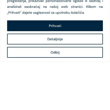
pregledanja, prikazivali personalizovane oglase ili sadržaj i
analizirali saobraćaj na našoj web stranici. Klikom na
„Prihvati“ dajete saglasnost za upotrebu kolačića.
Prihvati
Detaljnije
Odbij