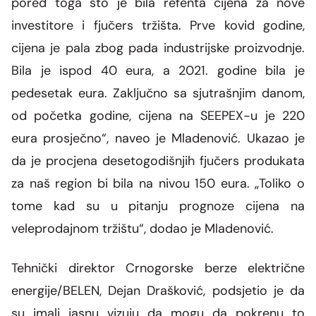
pored toga što je bila refenta cijena za nove
investitore i fjučers tržišta. Prve kovid godine,
cijena je pala zbog pada industrijske proizvodnje.
Bila je ispod 40 eura, a 2021. godine bila je
pedesetak eura. Zaključno sa sjutrašnjim danom,
od početka godine, cijena na SEEPEX-u je 220
eura prosječno“, naveo je Mladenović.
Ukazao je
da je procjena desetogodišnjih fjučers produkata
za naš region bi bila na nivou 150 eura.
„Toliko o
tome kad su u pitanju prognoze cijena na
veleprodajnom tržištu“, dodao je Mladenović.
Tehnički direktor Crnogorske berze električne
energije/BELEN, Dejan Drašković,
podsjetio je da
su imali jasnu vizuju da mogu da pokrenu to