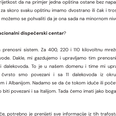
rijetkost da na primjer jedna op
š
tina ostane bez napaj
 za skoro svaku op
š
tinu imamo dvostrano ili
č
ak i tr
i mo
ž
emo se pohvaliti da je ona sada na minornom niv
acionalni dispečerski centar
?
 prenosni sistem. Za 400, 220 i 110 kilovoltnu mre
vode. Dakle, mi gazdujemo i upravljamo tim prenosn
 i dalekovoda. To je u našem domenu i time mi upra
 čvrsto smo povezani i sa 11 dalekovoda iz okr
m i Albanijom. Nadamo se da će tokom iduće ili počet
 biti povezani i sa Italijom. Tada ćemo imati jako bo
č
e, potrebno je prenijeti sve informacije iz tih trafost