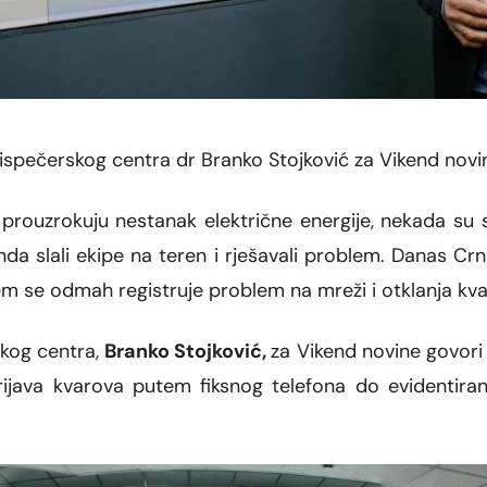
dispečerskog centra dr Branko Stojković za Vikend novi
 prouzrokuju nestanak elektri
č
ne energije, nekada su s
nda slali ekipe na teren i rje
š
avali problem. Danas Cr
jem se odmah registruje problem na mre
ž
i i otklanja kv
k
og
centr
a
,
Branko Stojkovi
ć
,
za Vikend novine govori
ijava kvarova putem fiksnog telefona do evident
i
ra