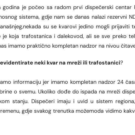
h godina je počeo sa radom prvi dispečerski centar k
nosnog sistema, gdje nam se danas nalazi rezervni ND
anašnjeg,nekada su se kvarovi jedino mogli prijaviti 
e je koja trafostanica i dalekovod, ali se sve preko t
danas imamo praktično kompletan nadzor na nivou čitav
evidentirate neki kvar na mreži ili trafostanici
?
imamo informaciju jer imamo kompletan nadzor 24 časa.
C brine o svemu. Ukoliko dođe do ispada na mreži disp
kom stanju. Dispečeri imaju i uvid u sistem regiona,
vremenu, gdje svakog trenutka možemoda vidimo kakvo 