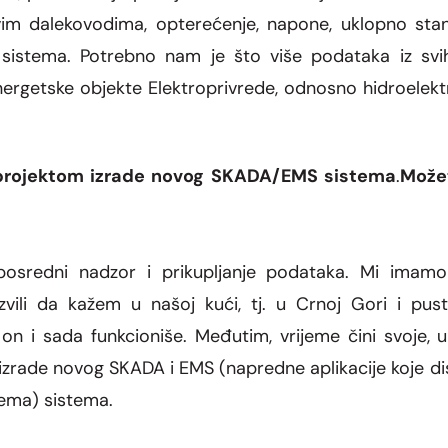
im dalekovodima, optere
ć
enje, napone, uklopno sta
 sistema. Potrebno nam je
š
to vi
š
e podataka iz svi
ergetske objekte Elektroprivrede, odnosno hidroele
k
t
 projektom izrade novog SKADA/EMS sistema
.
Mo
že
posredni nadzor i prikupljanje podataka. Mi imam
vili da kažem u našoj kući, tj. u Crnoj Gori i pu
 on i sada funkcioniše. Međutim, vrijeme čini svoje, 
 izrade novog SKADA i EMS (napredne aplikacije koje dis
tema) sistema.