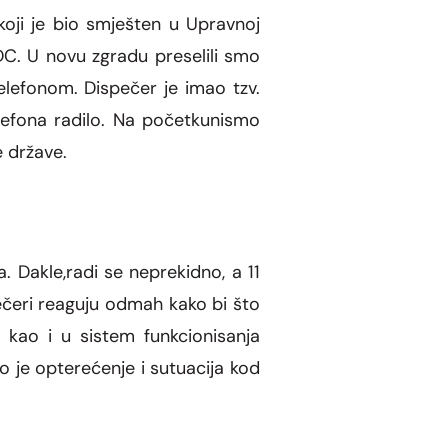
oji je bio smješten u Upravnoj
C. U novu zgradu preselili smo
telefonom. Dispečer je imao tzv.
elefona radilo. Na početkunismo
e države.
 Dakle,radi se neprekidno, a 11
ečeri reaguju odmah kako bi što
 kao i u sistem funkcionisanja
je opterećenje i sutuacija kod