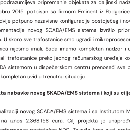
 podrazumijeva pripremanje objekata za daljinski nadzo
obru 2015
.
potpisan sa firmom Eminent iz Podgoric
a dvije potpuno nezavisne konfiguracije postojećeg 
lementacije novog SCADA/EMS sistema izvršio prip
m
. U skoro sve trafostanice smo ugradili mikroprocesor
nica nijesmo imali. Sada imamo kompletan nadzor i up
li trafostanice preko jednog ra
č
unarskog ur
e
đ
aja ko
DA sistemom u dispe
č
erskom centru prenose
ć
i sve 
 kompl
e
tan uvid u trenutnu situaciju.
ekta nabavke novog SKADA/EMS sistema i koji su cilj
realizaciji novog SCADA/EMS sistema i sa Institutom M
na iznos 2.368.158 eura. Cilj projekta je unapređ