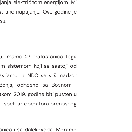
anja elektri
č
nom energijom. Mi
ostrano napajanje. Ove godine je
ou.
žu. Imamo 27 trafostanica toga
im sistemom koji se sastoji od
vljamo. Iz NDC se vrši nadzor
uženja, odnosno sa Bosnom i
kom 2019. godine biti pušten u
gat spektar operatora prenosnog
anica i sa dalek
o
voda. Moramo