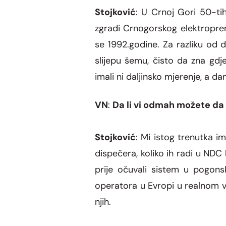
Stojkovi
ć
: U Crnoj Gori 50-ti
zgradi Crnogorskog elektropre
se 1992.godine. Za razliku od d
slijepu šemu, čisto da zna gdj
imali ni daljinsko mjerenje, a 
VN
:
Da li vi odmah mo
žete da 
Stojkovi
ć
: Mi istog trenutka 
dispečera, koliko ih radi u ND
prije očuvali sistem u pogons
operatora u Evropi u realnom 
njih.