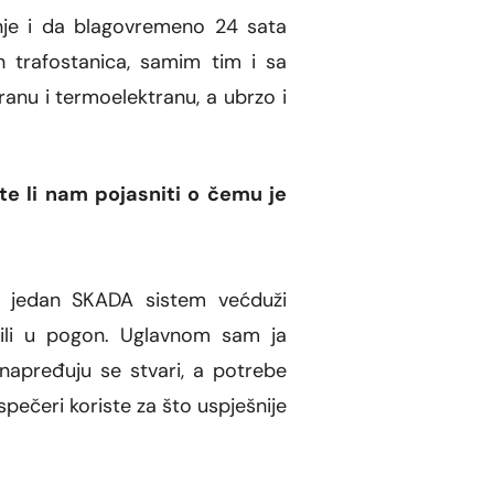
nje i da blagovremeno 24 sata
h trafostanica, samim tim i sa
ranu i termoelektranu, a ubrzo i
te li nam pojasniti o čemu je
o jedan SKADA sistem većduži
stili u pogon. Uglavnom sam ja
unapređuju se stvari, a potrebe
pečeri koriste za što uspješnije