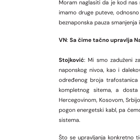
Moram naglasiti da je kod nas 
ima
m
o druge puteve, odnosno
beznaponska pauza smanjenja 
VN
:
Sa
čime tačno upravlja N
Stojkovi
ć
: Mi smo zaduženi za
naponskog nivoa, kao i daleko
određenog broja trafostanica
kompletnog sitema, a dosta
Hercegovinom, Kosovom, Srbijo
pogon energetski kabl, pa ćemo
sistema.
Š
to se upravljanja konkretno ti