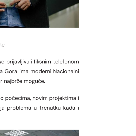
ne
e prijavljivali fiksnim telefonom
na Gora ima moderni Nacionalni
ar najbr
ž
e mogu
ć
e.
 o po
č
ecima, novim projektima i
nja problema u trenutku kada i