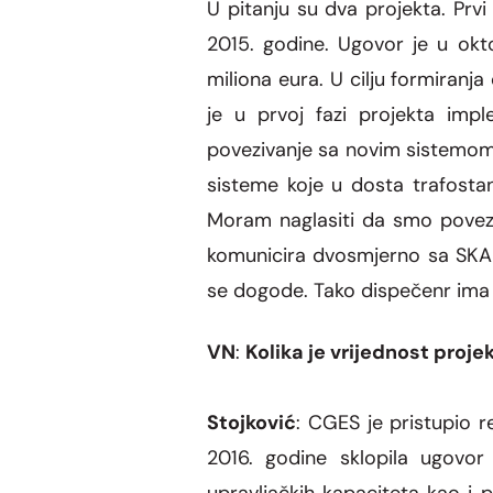
U pitanju su dva projekta. Prvi
2015.
godine.
Ugovor je u okt
miliona eura.
U cilju formiranj
je u prvoj fazi projekta imp
povezivanje sa novim sistemo
sisteme koje u dosta trafosta
Moram naglasiti da smo poveza
komunicira dvosm
j
erno sa SKA
se dogode. Tako dispe
č
enr ima
VN
:
Kolika je vrijednost proj
Stojkovi
ć
: CGES je pristupio 
2016. godine sklopila ugovor 