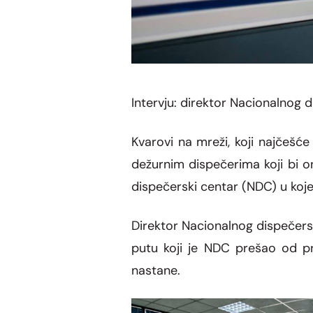
Intervju: direktor Nacionalnog 
Kvarovi na mre
ž
i, koji naj
č
e
šć
e
de
ž
urnim dispe
č
erima koji bi o
dispe
č
erski centar (NDC) u ko
Direktor Nacionalnog dispe
čers
putu koji je NDC pre
š
ao od pr
nastane.