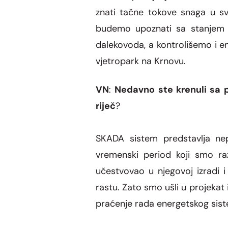
znati ta
č
ne tokove snaga u sv
budemo upoznati sa stanjem
dalekov
o
da, a kontroli
š
emo i en
vjetropark na Krnovu.
VN
:
Nedavno ste krenuli sa
riječ
?
SKADA sistem predstavlja ne
vremenski period koji smo raz
učestvovao u njegovoj izradi i
rastu. Zato smo ušli u projekat
praćenje rada energetskog sis