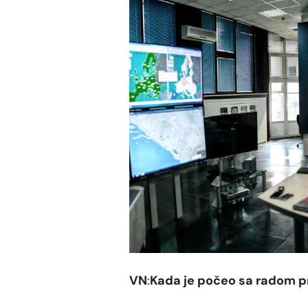
VN
:
Kada je po
čeo sa radom pr