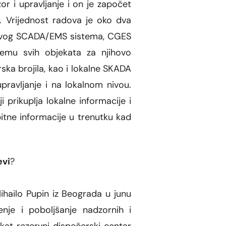
r i upravljanje i on je zapo
čet
e.
Vrijednost radova je oko dva
i novog SCADA/EMS sistema, CGES
remu svih objekata za njihovo
ska brojila, kao i lokalne SKADA
ravljanje i na lokalnom nivou.
ji prikuplja lokalne informacije i
bitne informacije u trenutku kad
evi
?
ihailo Pupin iz Beograda u junu
enje i poboljšanje nadzornih i