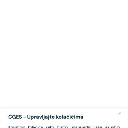
CGES - Upravljajte kolačićima
Koristimo kolačiće kako bismo unaprijedili vaše iskustvo