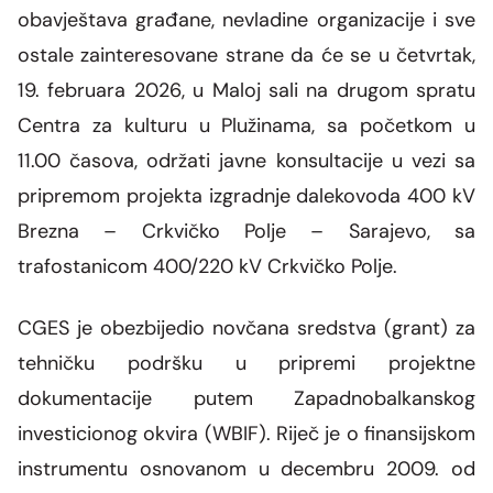
Grupa za rad SMM bloka
obavještava građane, nevladine organizacije i sve
Organizaciona šema
Dalekovodna mreža
Vijesti i događaji
Naše kompanije
Energetska zajednica
ostale zainteresovane strane da će se u četvrtak,
Objekti CGES-a
Skupština akcionara
Foto
19. februara 2026, u Maloj sali na drugom spratu
CGES i životna sredina
Med-TSO
Međunarodni propisi
Priključenje na prenosnu mrežu
Centra za kulturu u Plužinama, sa početkom u
Vlasnička struktura
Video
Zakoni
11.00 časova, održati javne konsultacije u vezi sa
pripremom projekta izgradnje dalekovoda 400 kV
Podzakonski akti
Brezna – Crkvičko Polje – Sarajevo, sa
Regulatorni okvir
trafostanicom 400/220 kV Crkvičko Polje.
Interna akta CGES-a
CGES je obezbijedio novčana sredstva (grant) za
tehničku podršku u pripremi projektne
Zaštita podataka o ličnosti
dokumentacije putem Zapadnobalkanskog
Slobodan pristup informacijama
investicionog okvira (WBIF). Riječ je o finansijskom
instrumentu osnovanom u decembru 2009. od
Razvoj sistema