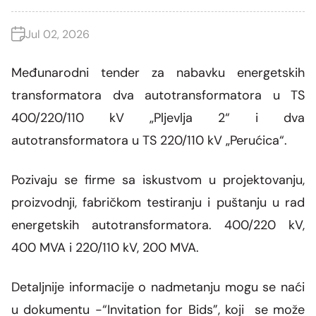
Grupa za rad SMM bloka
Organizaciona šema
Dalekovodna mreža
Vijesti i događaji
Naše kompanije
Energetska zajednica
Jul 02, 2026
Objekti CGES-a
Skupština akcionara
Foto
CGES i životna sredina
Med-TSO
Međunarodni propisi
Međunarodni tender za nabavku energetskih
Priključenje na prenosnu mrežu
Vlasnička struktura
Video
transformatora dva autotransformatora u TS
Zakoni
400/220/110 kV „Pljevlja 2“ i dva
Podzakonski akti
autotransformatora u TS 220/110 kV „Perućica“.
Regulatorni okvir
Pozivaju se firme sa iskustvom u projektovanju,
Interna akta CGES-a
proizvodnji, fabričkom testiranju i puštanju u rad
energetskih autotransformatora. 400/220 kV,
Zaštita podataka o ličnosti
400 MVA i 220/110 kV, 200 MVA.
Slobodan pristup informacijama
Detaljnije informacije o nadmetanju mogu se naći
Razvoj sistema
u dokumentu -“Invitation for Bids”, koji se može