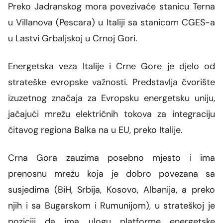
Preko Jadranskog mora povezivaće stanicu Terna
u Villanova (Pescara) u Italiji sa stanicom CGES-a
u Lastvi Grbaljskoj u Crnoj Gori.
Energetska veza Italije i Crne Gore je djelo od
strateške evropske važnosti. Predstavlja čvorište
izuzetnog značaja za Evropsku energetsku uniju,
jačajući mrežu električnih tokova za integraciju
čitavog regiona Balka na u EU, preko Italije.
Crna Gora zauzima posebno mjesto i ima
prenosnu mrežu koja je dobro povezana sa
susjedima (BiH, Srbija, Kosovo, Albanija, a preko
njih i sa Bugarskom i Rumunijom), u strateškoj je
poziciji da ima ulogu platforme energetske