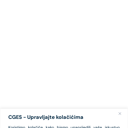
CGES - Upravljajte kolačićima
Koristimo kolačiće kako bismo unaprijedili vaše iskustvo