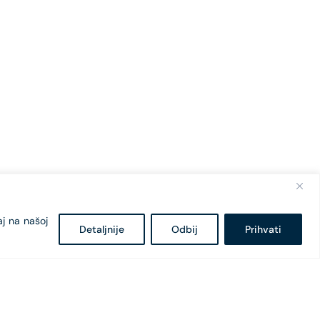
aj na našoj
Detaljnije
Odbij
Prihvati