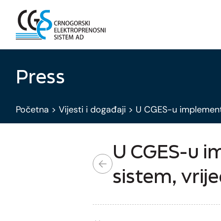
Press
Početna
>
Vijesti i događaji
>
U CGES-u implementir
U CGES-u im
sistem, vrij