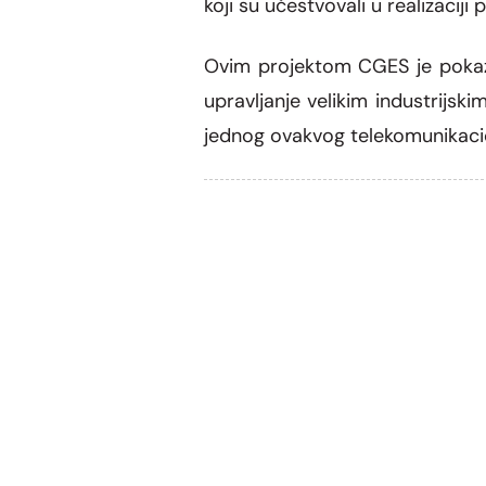
koji su učestvovali u realizacij
Ovim projektom
CGES je pokaz
upravljanje velikim industrijsk
jednog ovakvog telekomunikaci