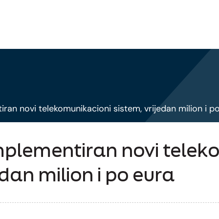
an novi telekomunikacioni sistem, vrijedan milion i p
plementiran novi telek
edan milion i po eura