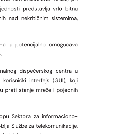
ednosti predstavlja vrlo bitnu
čnih nad nekritičnim sistemima,
S-a, a potencijalno omogućava
.
ionalnog dispečerskog centra u
orisnički interfejs (GUI), koji
 prati stanje mreže i pojednih
klopu Sektora za informaciono-
blja Službe za telekomunikacije,