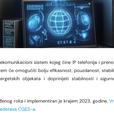
komunikacioni sistem kojeg čine IP telefonija i prenos
tem će omogućiti bolju efikasnost, pouzdanost, stabil
nergetskih objekata i doprinijeti stabilnosti i sigur
viđenog roka i implementiran je krajem 2023. godine.
Vr
 sredstava CGES-a
.