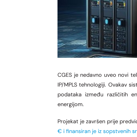
CGES je nedavno uveo novi tele
IP/MPLS tehnologiji. Ovakav sis
podataka
između različitih e
energijom.
Projekat je završen prije pred
€
i finansiran je iz sopstvenih