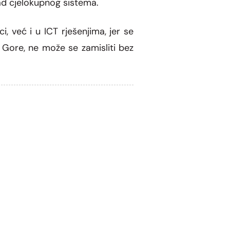
rad cjelokupnog sistema.
već i u ICT rješenjima, jer se
e Gore, ne može se zamisliti bez