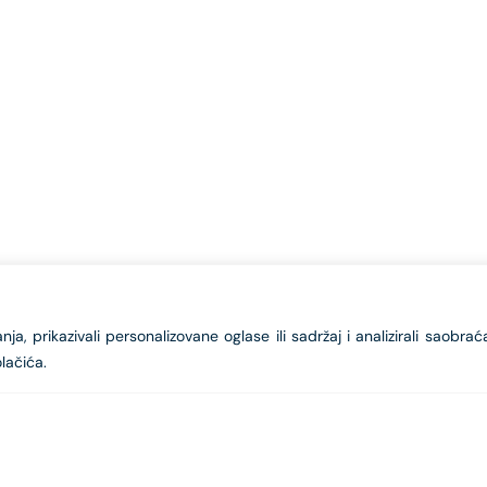
a, prikazivali personalizovane oglase ili sadržaj i analizirali saobrać
lačića.