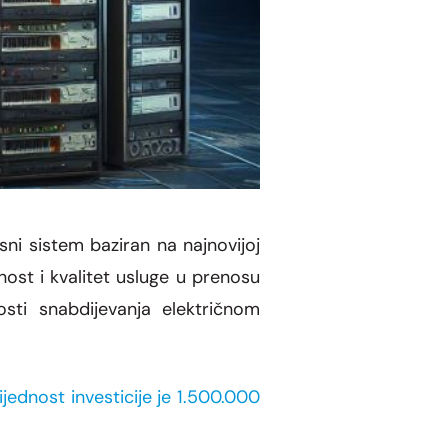
ni sistem baziran na najnovijoj
nost i kvalitet usluge u prenosu
nosti snabdijevanja električnom
ijednost investicije je 1.500.000