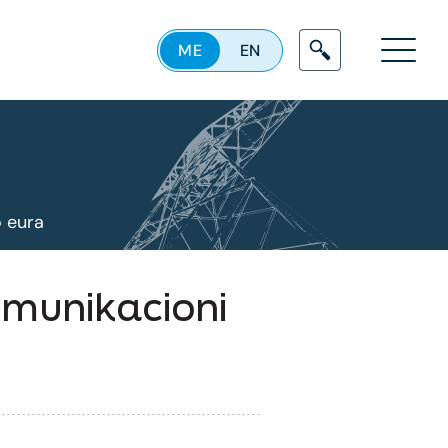
ME
EN
Menu
o eura
omunikacioni