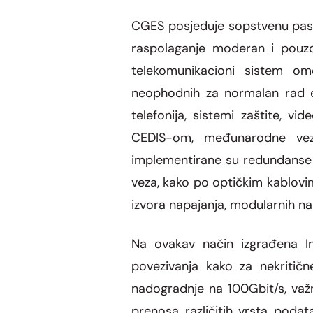
CGES posjeduje sopstvenu pasi
raspolaganje moderan i pouzd
telekomunikacioni sistem om
neophodnih za normalan rad e
telefonija, sistemi zaštite, 
CEDIS-om, međunarodne vez
implementirane su redundanse u
veza, kako po optičkim kablovi
izvora napajanja, modularnih na
Na ovakav način izgrađena I
povezivanja kako za nekritič
nadogradnje na 100Gbit/s, važ
prenosa različitih vrsta podat