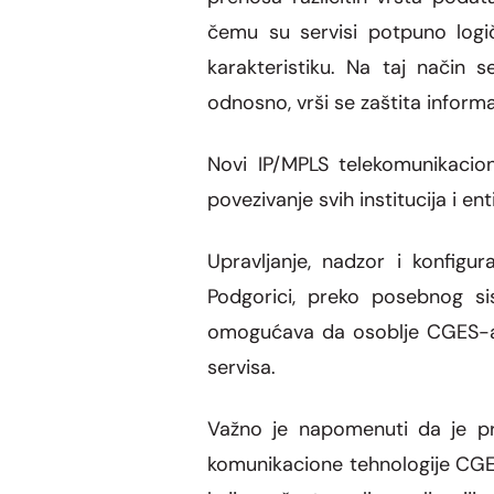
čemu su servisi potpuno logič
karakteristiku. Na taj način s
odnosno, vrši se zaštita inform
Novi IP/MPLS telekomunikacio
povezivanje svih institucija i en
Upravljanje, nadzor i konfigu
Podgorici, preko posebnog sist
omogućava da osoblje CGES-a, 
servisa.
Važno je napomenuti da je p
komunikacione tehnologije CGE