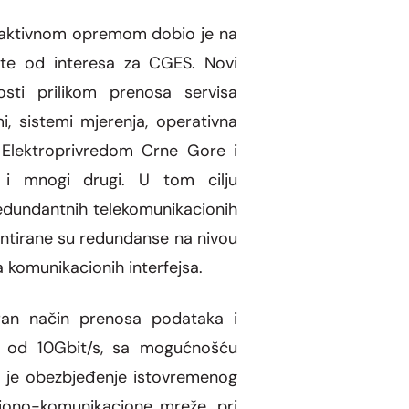
S aktivnom opremom dobio je na
kte od interesa za CGES. Novi
sti prilikom prenosa servisa
 sistemi mjerenja, operativna
a Elektroprivredom Crne Gore i
i mnogi drugi. U tom cilju
redundantnih telekomunikacionih
entirane su redundanse na nivou
a komunikacionih interfejsa.
ran način prenosa podataka i
sa od 10Gbit/s, sa mogućnošću
o je obezbjeđenje istovremenog
aciono-komunikacione mreže, pri