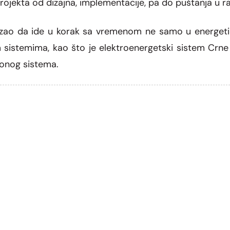
i projekta od dizajna, implementacije, pa do puštanja u 
ao da ide u korak sa vremenom ne samo u energetici, 
im sistemima, kao što je elektroenergetski sistem Crn
onog sistema.