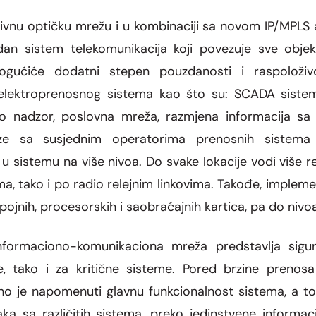
vnu optičku mrežu i u kombinaciji sa novom IP/MPL
an sistem telekomunikacija koji povezuje sve obje
ogućiće dodatni stepen pouzdanosti i raspoloživo
lektroprenosnog sistema kao što su: SCADA sistemi,
video nadzor, poslovna mreža, razmjena informacija s
e sa susjednim operatorima prenosnih sistema 
 sistemu na više nivoa. Do svake lokacije vodi više 
ma, tako i po radio relejnim linkovima. Takođe, implem
pojnih, procesorskih i saobraćajnih kartica, pa do nivo
nformaciono-komunikaciona mreža predstavlja sigu
ne, tako i za kritične sisteme. Pored brzine preno
no je napomenuti glavnu funkcionalnost sistema, a t
aka sa različitih sistema, preko jedinstvene inform