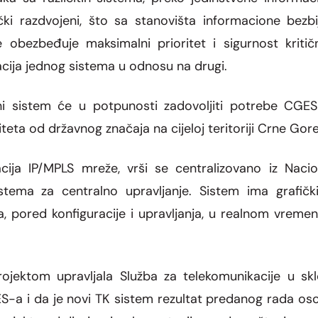
ki razdvojeni, što sa stanovišta informacione bezbij
e obezbeđuje maksimalni prioritet i sigurnost kriti
acija jednog sistema u odnosu na drugi.
ni sistem će u potpunosti zadovoljiti potrebe CGE
titeta od državnog značaja na cijeloj teritoriji Crne Gore
racija IP/MPLS mreže, vrši se centralizovano iz Nac
ema za centralno upravljanje. Sistem ima grafički k
pored konfiguracije i upravljanja, u realnom vremenu
rojektom
upravljala Služba za telekomunikacije u s
S-a i da je novi TK sistem rezultat predanog
rada oso