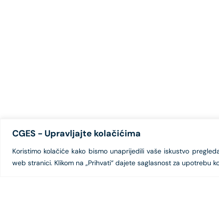
CGES - Upravljajte kolačićima
Koristimo kolačiće kako bismo unaprijedili vaše iskustvo pregledanj
web stranici. Klikom na „Prihvati“ dajete saglasnost za upotrebu ko