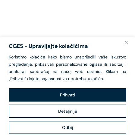
CGES - Upravljajte kolačićima
Koristimo kolačiće kako bismo unaprijedili vaše iskustvo
pregledanja, prikazivali personalizovane oglase ili sadržaj i
analizirali saobraćaj na našoj web stranici. Klikom na
„Prihvati“ dajete saglasnost za upotrebu kolačića.
Prihvati
Detaljnije
Odbij