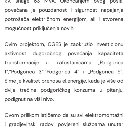
kV, snage 63 MVA.
Okončanjem ovog posla,
povećana je pouzdanost i sigurnost napajanja
potrošača električnom energijom, ali i stvorena
mogućnost priključenja novih.
Ovim projektom, CGES je zaokružio investicionu
aktivnost dugoročnog povećanja kapaciteta
transformacije u trafostanicama „Podgorica
1“,“Podgorica 3“,“Podgorica 4“ i „Podgorica 5“,
čime je kvalitet prenosa el.energije, kada je više od
dvije trećine podgoričkog konzuma u pitanju,
podignut na viši nivo.
Ovom prilikom ističemo da su svi elektromontažni
i gradjevinski radovi povjereni službama unutar