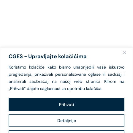
CGES - Upravljajte kolačićima
Koristimo kolačiće kako bismo unaprijedili vaše iskustvo
pregledanja, prikazivali personalizovane oglase ili sadržaj i
analizirali saobraćaj na našoj web stranici. Klikom na
„Prihvati“ dajete saglasnost za upotrebu kolačića.
Prihvati
Detaljnije