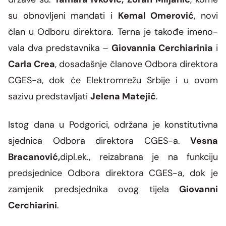
su obnovljeni mandati
i
Kemal Omerović
, novi
član u Odboru direktora. Ter­na je ta­ko­đe ime­no­
va­la dva pred­stav­ni­ka –
Giovannia Cerchiarinia
i
Carla Crea
, dosadašnje članove Odbora direktora
CGES-a, dok će
Elek­tro­mre­žu Sr­bi­je
i u ovom
sazivu pred­sta­vlja­ti
Je­le­na Ma­te­jić
.
Istog dana u Podgorici, održana je konstitutivna
sjednica Odbora direktora CGES-a.
Vesna
Bracanović,
dipl.ek., reizabrana je na funkciju
predsjednice Odbora direktora
CGES-a, dok je
zamjenik predsjednika
ovog tijela
Giovanni
Cerchiarini
.