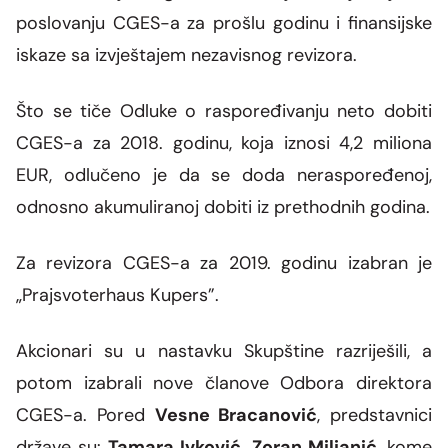
poslovanju CGES-a za prošlu godinu i finansijske
iskaze sa izvještajem nezavisnog revizora
.
Što se tiče Odluke o raspoređivanju neto dobiti
CGES-a za 2018. godinu, koja iznosi
4,2 miliona
EUR, odlučeno je da se doda neraspoređenoj,
odnosno
akumuliranoj dobiti iz prethodnih godina.
Za revizora CGES-a
za 2019. godinu izabran je
„Prajsvoterhaus Kupers”.
Akcionari su u nastavku Skupštine razriješili, a
potom izabrali nove članove Odbora direktora
CGES-a.
Po­red
Vesne Bracanović
,
predstavnici
države
su:
Tamara Ivković,
Zo­ran Mi­lja­nić
, kome