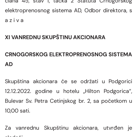
člana 45, stav 1, tačka 2 Statuta Crnogorskog
elektroprenosnog sistema AD, Odbor direktora, s
a z i v a
XI
VANREDNU SKUPŠTINU AKCIONARA
CRNOGORSKOG ELEKTROPRENOSNOG SISTEMA
AD
Skupština akcionara
će se održati u Podgorici
12
.12.2022
.
godine u hotelu „Hilton Podgorica“,
Bulevar Sv. Petra Cetinjskog br. 2,
sa početkom u
10,00 sati.
Za vanrednu Skupštinu akcionara, utvrđen je