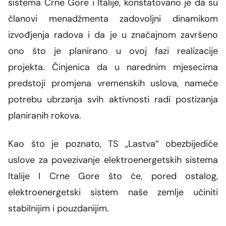
sistema Crne Gore i Italije, konstatovano je da su
članovi menadžmenta zadovoljni dinamikom
izvođjenja radova i da je u značajnom završeno
ono što je planirano u ovoj fazi realizacije
projekta. Činjenica da u narednim mjesecima
predstoji promjena vremenskih uslova, nameće
potrebu ubrzanja svih aktivnosti radi postizanja
planiranih rokova.
Kao što je poznato, TS „Lastva“ obezbijediće
uslove za povezivanje elektroenergetskih sistema
Italije I Crne Gore što će, pored ostalog,
elektroenergetski sistem naše zemlje učiniti
stabilnijim i pouzdanijim.