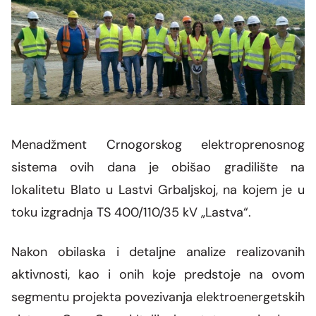
Grupa za rad SMM bloka
Organizaciona šema
Dalekovodna mreža
Vijesti i događaji
Naše kompanije
Energetska zajednica
Objekti CGES-a
Skupština akcionara
Foto
CGES i životna sredina
Med-TSO
Međunarodni propisi
Priključenje na prenosnu mrežu
Vlasnička struktura
Video
Zakoni
Podzakonski akti
Menadžment Crnogorskog elektroprenosnog
Regulatorni okvir
sistema ovih dana je obišao gradilište na
lokalitetu Blato u Lastvi Grbaljskoj, na kojem je u
Interna akta CGES-a
toku izgradnja TS 400/110/35 kV „Lastva“.
Zaštita podataka o ličnosti
Nakon obilaska i detaljne analize realizovanih
Slobodan pristup informacijama
aktivnosti, kao i onih koje predstoje na ovom
segmentu projekta povezivanja elektroenergetskih
Razvoj sistema